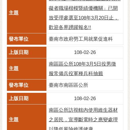
黃
礙者職場楷模暨績優機關」已開
偉
放受理參選至108年3月20日止，
哲
歡迎各界踴躍報名!!
螢
臺南市政府勞工局就業促進科
光
花
108-02-26
泉
南區區公所108年3月5日役男徵
桐
花
服常備兵役軍種兵科抽籤
祭
臺南市南區區公所
網
站
108-02-26
導
南區公所訪視轄內使用維生器材
覽
之居民，宣導斷電時之應變處理
訂
以降低風險維護健康
閱