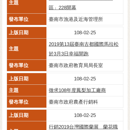
私
區」228開幕
權
及
臺南市漁港及近海管理所
安
全
108-02-25
政
策
2019第13屆臺南古都國際馬拉松
網
於3月3日幸福開跑
站
臺南市政府教育局局長室
資
料
108-02-25
開
放
徵求108年度鳳梨加工廠商
宣
告
臺南市政府農產行銷科
市
108-02-25
府
交
行銷2019台灣國際蘭展 蘭花職