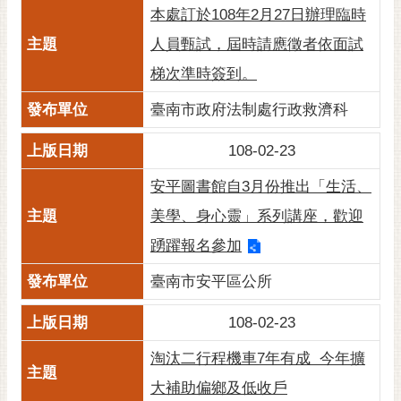
本處訂於108年2月27日辦理臨時
人員甄試，屆時請應徵者依面試
梯次準時簽到。
臺南市政府法制處行政救濟科
108-02-23
安平圖書館自3月份推出「生活、
美學、身心靈」系列講座，歡迎
踴躍報名參加
臺南市安平區公所
108-02-23
淘汰二行程機車7年有成 今年擴
大補助偏鄉及低收戶