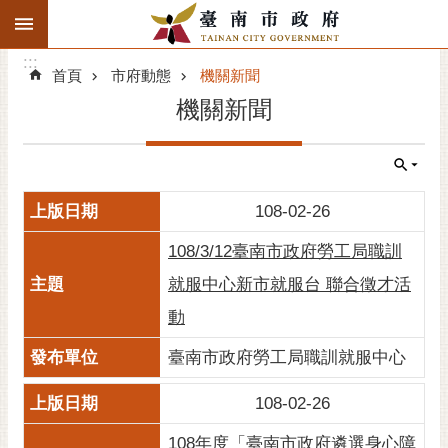
:::
搜
:::
跳到主要內容區塊
尋
:::
進
首頁
市府動態
機關新聞
階
機關新聞
搜
尋
精彩府城
108-02-26
市府動態
108/3/12臺南市政府勞工局職訓
市府團隊
就服中心新市就服台 聯合徵才活
動
主題服務
臺南市政府勞工局職訓就服中心
市政資訊
108-02-26
市民互動
108年度「臺南市政府遴選身心障