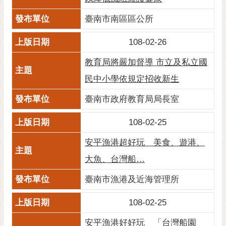
RSS
臺南市南區區公所
訂
閱
108-02-26
電
教育局將嚴加督導 市立及私立國
子
報
民中小學依規定招收新生
市
臺南市政府教育局局長室
民
信
108-02-25
箱
安平漁港超好玩 美食、遊港、
English
大魚、台灣船…
日
臺南市漁港及近海管理所
本
語
108-02-25
隱
安平漁港好好玩 「台灣船園