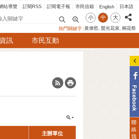
網站導覽
訂閱RSS
訂閱電子報
市民信箱
日本語
English
小
中
大
尋
黃偉哲
螢光花泉
桐花祭
熱門關鍵字
資訊
市民互動
_
聯
絡
主辦單位
我