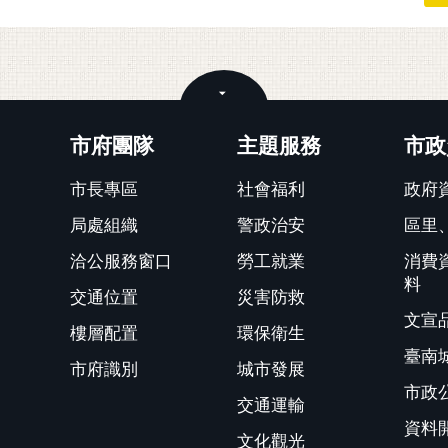
關閉
市府團隊
主題服務
市政
市長專區
社會福利
政府
局處組織
警政治安
區里
洽公服務窗口
勞工就業
消費
料
交通位置
災害防救
文宣
樓層配置
環保衛生
臺南
市府識別
城市發展
市政
交通運輸
資料
文化觀光