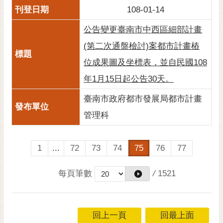
108-01-14
公告變更臺南市中西區細部計畫
(第二次通盤檢討)案都市計畫樁
位成果圖及坐標表，並自民國108
年1月15日起公告30天。
臺南市政府都市發展局都市計畫
管理科
1
...
72
73
74
75
76
77
每頁筆數
/
1521
回上一頁
回最上面