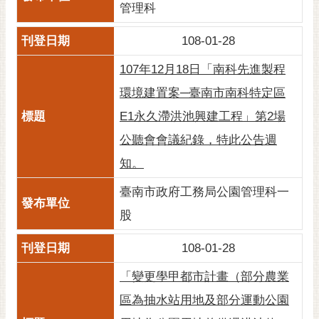
私
管理科
權
及
108-01-28
安
全
107年12月18日「南科先進製程
政
環境建置案─臺南市南科特定區
策
E1永久滯洪池興建工程」第2場
網
公聽會會議紀錄，特此公告週
站
資
知。
料
臺南市政府工務局公園管理科一
開
放
股
宣
告
108-01-28
市
「變更學甲都市計畫（部分農業
府
區為抽水站用地及部分運動公園
交