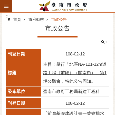
:::
搜
:::
跳到主要內容區塊
尋
:::
進
首頁
市府動態
市政公告
階
市政公告
搜
尋
精彩府城
108-02-12
市府動態
主旨：舉行「北區NA-121-12m道
市府團隊
路工程（前段）（開南街）」第1
場公聽會，特此公告周知。
主題服務
臺南市政府工務局新建工程科
市政資訊
108-02-12
市民互動
「前瞻基礎建設計畫一菁寮排水