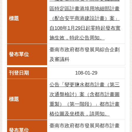
RSS
區特定區計畫港埠用地細部計畫
訂
（配合安平商港建設計畫）案」
閱
自108年1月29日起零時起發布實
電
子
施生效，特此公告周知。
報
臺南市政府都市發展局綜合企劃
市
及審議科
民
信
108-01-29
箱
公告「變更鹽水都市計畫（第三
English
次通盤檢討）案（含都市計畫圖
日
重製）（第一階段）」都市計畫
本
語
樁位圖及坐標表，請周知。
臺南市政府都市發展局都市計畫
隱