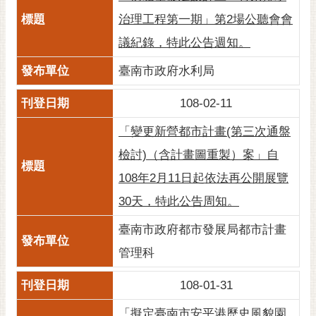
黃
治理工程第一期」第2場公聽會會
偉
議紀錄，特此公告週知。
哲
臺南市政府水利局
螢
光
108-02-11
花
泉
「變更新營都市計畫(第三次通盤
檢討)（含計畫圖重製）案」自
桐
花
108年2月11日起依法再公開展覽
祭
30天，特此公告周知。
網
臺南市政府都市發展局都市計畫
站
管理科
導
覽
108-01-31
訂
「擬定臺南市安平港歷史風貌園
閱