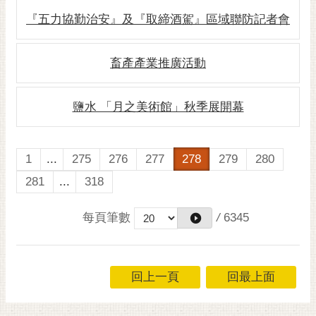
私
權
『五力協勤治安』及『取締酒駕』區域聯防記者會
及
安
畜產產業推廣活動
全
政
策
鹽水 「月之美術館」秋季展開幕
網
站
1
...
275
276
277
278
279
280
資
料
281
...
318
開
放
每頁筆數
/
6345
宣
告
市
回上一頁
回最上面
府
交