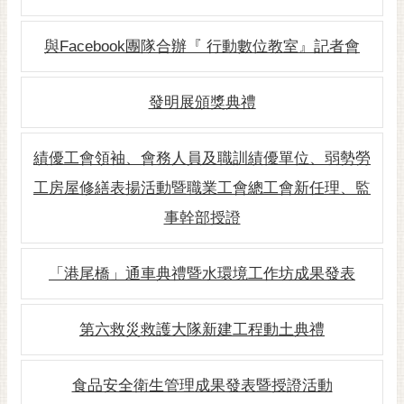
黃
偉
與Facebook團隊合辦『 行動數位教室』記者會
哲
螢
發明展頒獎典禮
光
花
績優工會領袖、會務人員及職訓績優單位、弱勢勞
泉
工房屋修繕表揚活動暨職業工會總工會新任理、監
桐
事幹部授證
花
祭
「港尾橋」通車典禮暨水環境工作坊成果發表
網
站
導
第六救災救護大隊新建工程動土典禮
覽
訂
食品安全衛生管理成果發表暨授證活動
閱