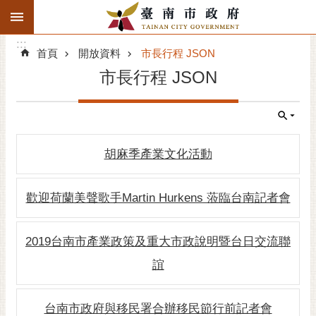
:::
搜
:::
跳到主要內容區塊
尋
:::
進
首頁
開放資料
市長行程 JSON
階
市長行程 JSON
搜
尋
精彩府城
胡麻季產業文化活動
市府動態
市府團隊
歡迎荷蘭美聲歌手Martin Hurkens 蒞臨台南記者會
主題服務
2019台南市產業政策及重大市政說明暨台日交流聯
市政資訊
誼
市民互動
台南市政府與移民署合辦移民節行前記者會