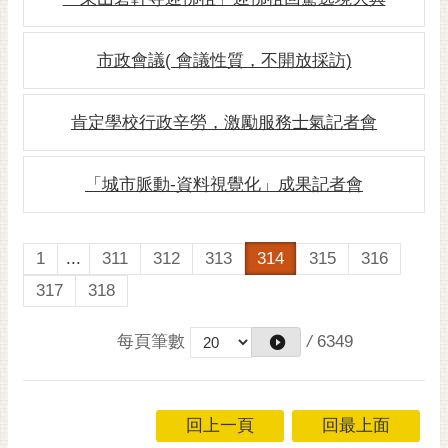
私
權
及
市政會議( 會議性質，不開放採訪)
安
全
政
肯定學校行政辛勞，激勵服務士氣記者會
策
網
「城市脈動-資料視覺化」成果記者會
站
資
料
1
...
311
312
313
314
315
316
開
317
318
放
宣
每頁筆數
/
6349
告
市
府
回上一頁
回最上面
交