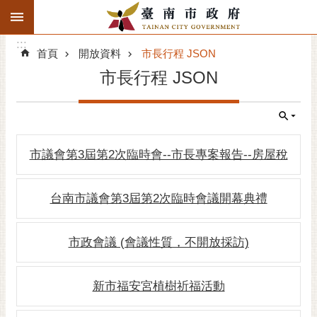
:::
搜
:::
跳到主要內容區塊
尋
:::
進
首頁
開放資料
市長行程 JSON
階
市長行程 JSON
搜
尋
精彩府城
市議會第3屆第2次臨時會--市長專案報告--房屋稅
市府動態
市府團隊
台南市議會第3屆第2次臨時會議開幕典禮
主題服務
市政會議 (會議性質，不開放採訪)
市政資訊
新市福安宮植樹祈福活動
市民互動