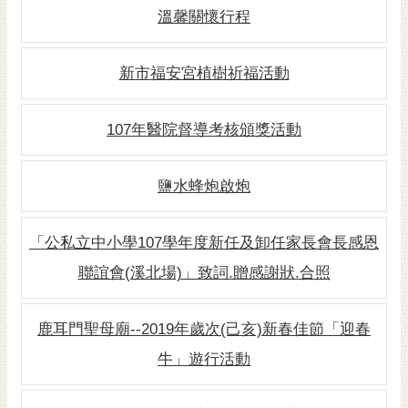
溫馨關懷行程
黃
偉
哲
新市福安宮植樹祈福活動
螢
光
107年醫院督導考核頒獎活動
花
泉
鹽水蜂炮啟炮
桐
花
「公私立中小學107學年度新任及卸任家長會長感恩
祭
聯誼會(溪北場)」致詞.贈感謝狀.合照
網
站
導
鹿耳門聖母廟--2019年歲次(己亥)新春佳節「迎春
覽
牛」遊行活動
訂
閱