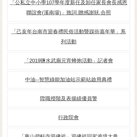
「公私立中小學107學年度新任及卸任家長會長感恩
RSS
聯誼會(溪南場)」致詞.贈感謝狀.合照
訂
閱
「己亥年台南市迎春禮民俗活動暨踩街嘉年華」系
電
子
列活動
報
市
「2019鹽水武廟元宵蜂炮活動」記者會
民
信
箱
中油--智慧綠能加油站示範站啟用典禮
English
陞職授階及表揚績優員警
日
本
語
行政院會
隱
「東山碧軒寺迎佛祖」迎佛祖回駕遶境大典