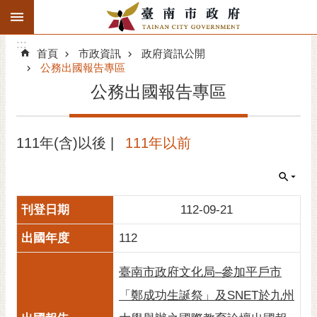
:::
搜
:::
跳到主要內容區塊
尋
:::
進
首頁
市政資訊
政府資訊公開
階
公務出國報告專區
搜
公務出國報告專區
尋
精彩府城
111年(含)以後 |
111年以前
市府動態
市府團隊
112-09-21
主題服務
112
市政資訊
臺南市政府文化局–參加平戶市
「鄭成功生誕祭」及SNET於九州
市民互動