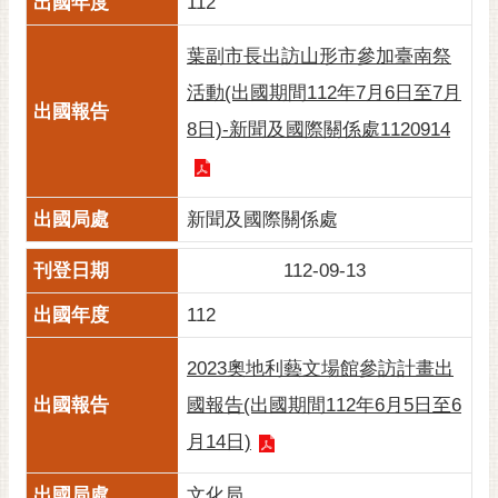
112
RSS
葉副市長出訪山形市參加臺南祭
訂
閱
活動(出國期間112年7月6日至7月
電
8日)-新聞及國際關係處1120914
子
報
市
新聞及國際關係處
民
信
112-09-13
箱
112
English
2023奧地利藝文場館參訪計畫出
日
本
國報告(出國期間112年6月5日至6
語
月14日)
隱
文化局