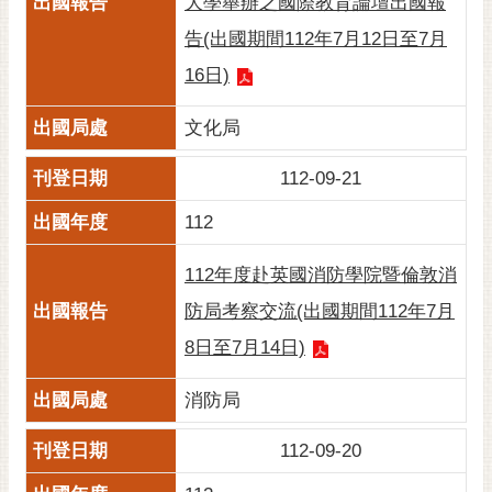
大學舉辦之國際教育論壇出國報
黃
告(出國期間112年7月12日至7月
偉
16日)
哲
螢
文化局
光
花
112-09-21
泉
112
桐
花
112年度赴英國消防學院暨倫敦消
祭
防局考察交流(出國期間112年7月
網
8日至7月14日)
站
導
消防局
覽
112-09-20
訂
閱