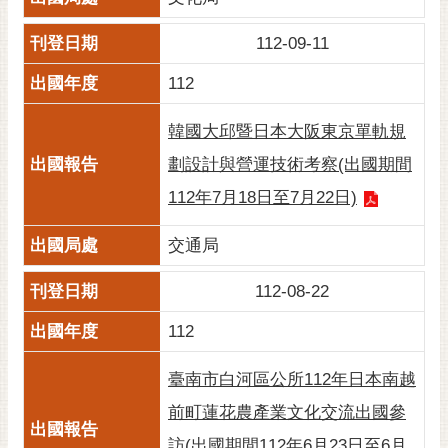
私
權
112-09-11
及
安
112
全
政
韓國大邱暨日本大阪東京單軌規
策
劃設計與營運技術考察(出國期間
網
112年7月18日至7月22日)
站
資
交通局
料
開
112-08-22
放
宣
112
告
臺南市白河區公所112年日本南越
市
府
前町蓮花農產業文化交流出國參
交
訪(出國期間112年6月23日至6月