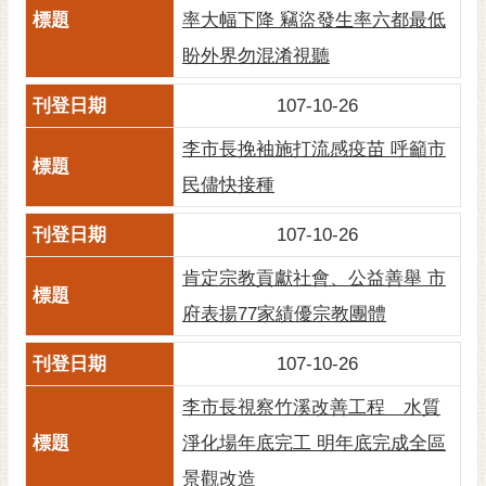
通
率大幅下降 竊盜發生率六都最低
位
置
盼外界勿混淆視聽
107-10-26
李市長挽袖施打流感疫苗 呼籲市
民儘快接種
107-10-26
肯定宗教貢獻社會、公益善舉 市
府表揚77家績優宗教團體
107-10-26
李市長視察竹溪改善工程 水質
淨化場年底完工 明年底完成全區
景觀改造