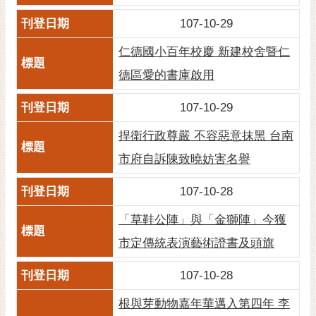
黃
107-10-29
偉
哲
仁德國小百年校慶 新建校舍暨仁
德區愛的書庫啟用
螢
光
107-10-29
花
泉
捍衛行政尊嚴 不容惡意抹黑 台南
桐
市府自訴陳致曉妨害名譽
花
祭
107-10-28
「草鞋公陣」與「金獅陣」今獲
網
站
市定傳統表演藝術證書及頭旗
導
覽
107-10-28
訂
根與芽動物嘉年華邁入第四年 李
閱