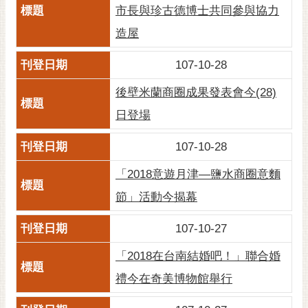
市長與珍古德博士共同參與協力
RSS
造屋
訂
閱
107-10-28
電
子
後壁米蘭商圈成果發表會今(28)
報
日登場
市
民
107-10-28
信
「2018意遊月津—鹽水商圈意麵
箱
節」活動今揭幕
English
107-10-27
日
本
「2018在台南結婚吧！」聯合婚
語
禮今在奇美博物館舉行
隱