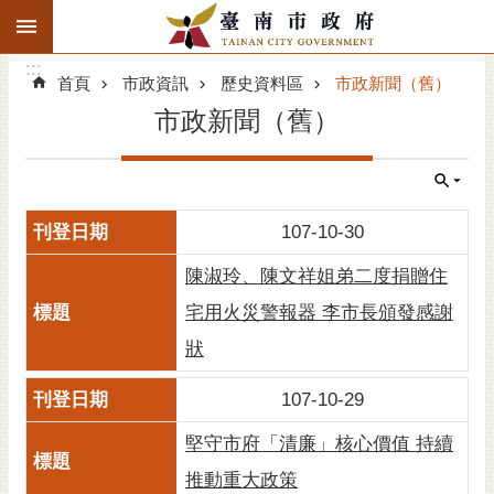
:::
搜
:::
跳到主要內容區塊
尋
:::
進
首頁
市政資訊
歷史資料區
市政新聞（舊）
階
市政新聞（舊）
搜
尋
精彩府城
107-10-30
市府動態
陳淑玲、陳文祥姐弟二度捐贈住
市府團隊
宅用火災警報器 李市長頒發感謝
狀
主題服務
107-10-29
市政資訊
堅守市府「清廉」核心價值 持續
市民互動
推動重大政策