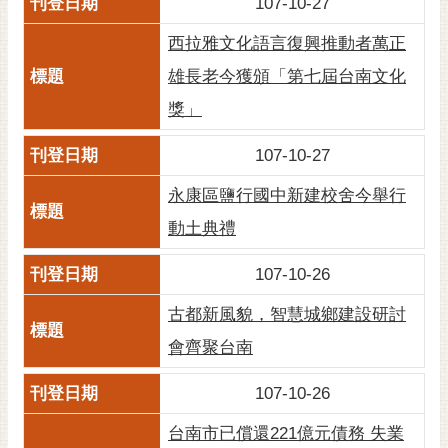
107-10-27
私
權
西拉雅文化語言復興推動者萬正
及
安
雄長老今獲頒「第七屆台南文化
全
獎」
政
策
107-10-27
網
永康區鹽行國中新建校舍今舉行
站
資
動土典禮
料
開
107-10-26
放
古都新風貌，智慧城鄉建設研討
宣
告
會齊聚台南
市
107-10-26
府
交
台南市已償還221億元債務 失業