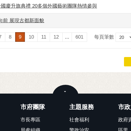
雙十國慶升旗典禮 20多個外國藝術團隊熱情參與
向前 展現古都新面貌
每頁筆數
7
8
9
10
11
12
...
601
關閉
市府團隊
主題服務
市政
市長專區
社會福利
政府
局處組織
警政治安
區里