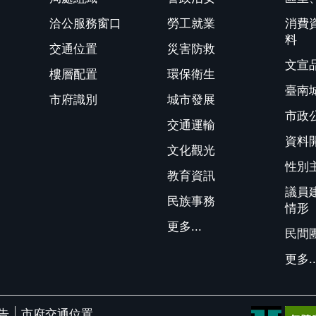
洽公服務窗口
勞工就業
消費
料
交通位置
災害防救
文宣
樓層配置
環保衛生
臺南
市府識別
城市發展
市政
交通運輸
資料
文化觀光
性別
教育資訊
議員
民族事務
情形
更多...
民間
更多..
告
市府交通位置