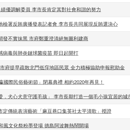
1名績優調解委員 李市長肯定其對社會和諧的努力
地檢署反賄廣播發表記者會 李市長共同展現反賄選決心
開發不實抹黑 市府鄭重澄清絕無圖利建商
感病毒與肺炎鏈球菌疫苗 即日起開打
豪雨 市府提早疏散北門低窪地區民眾 全力積極協助申報慰助金
南瀛國際民俗藝術節」閉幕典禮 相約2020年再見！
愛．犬心犬意守護毛孩」 李市長期打造一個毛小孩宜居的城
市定傳統表演藝術「麻豆巷口集英社太平清歌」授證
總爺和風文化祭粉墨登場 德島阿波舞熱鬧開場