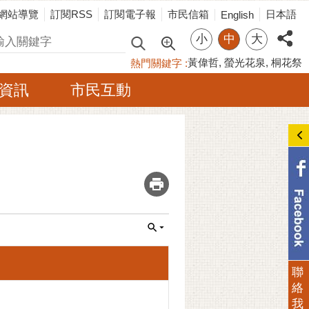
網站導覽
訂閱RSS
訂閱電子報
市民信箱
日本語
English
小
中
大
尋
黃偉哲
螢光花泉
桐花祭
熱門關鍵字
資訊
市民互動
_
聯
絡
我