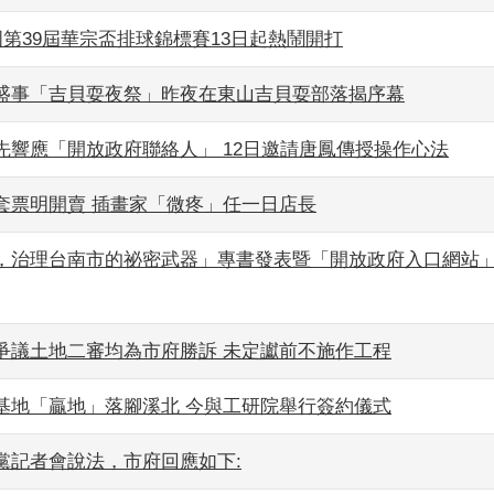
國第39屆華宗盃排球錦標賽13日起熱鬧開打
盛事「吉貝耍夜祭」昨夜在東山吉貝耍部落揭序幕
先響應「開放政府聯絡人」 12日邀請唐鳳傳授操作心法
套票明開賣 插畫家「微疼」任一日店長
，治理台南市的祕密武器」專書發表暨「開放政府入口網站」
爭議土地二審均為市府勝訴 未定讞前不施作工程
基地「贏地」落腳溪北 今與工研院舉行簽約儀式
黨記者會說法，市府回應如下: