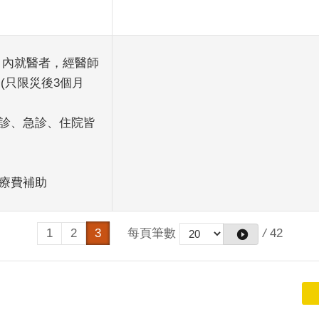
月內就醫者，經醫師
(只限災後3個月
門診、急診、住院皆
醫療費補助
每頁筆數
/
42
1
2
3