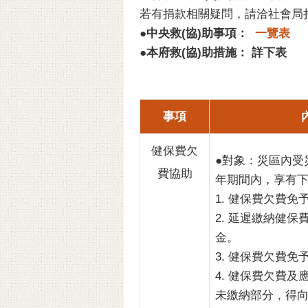
若有捐款相關疑問，請洽社會局捐款專
●
中央救(協)助事項：
一覽表
●
本府救(協)助措施： 詳下表
事項
健保費欠
●對象：災區內受
費協助
年期間內，享有
1. 健保費欠費免
2. 延遲繳納健
金。
3. 健保費欠費
4. 健保費欠費
未繳納部分，得