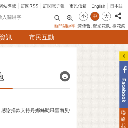
網站導覽
訂閱RSS
訂閱電子報
市民信箱
日本語
English
小
中
大
尋
黃偉哲
螢光花泉
桐花祭
熱門關鍵字
資訊
市民互動
_
施
謝捐款支持丹娜絲颱風臺南災後復原：社團法人台灣好德公益文化協會 500
聯
絡
我