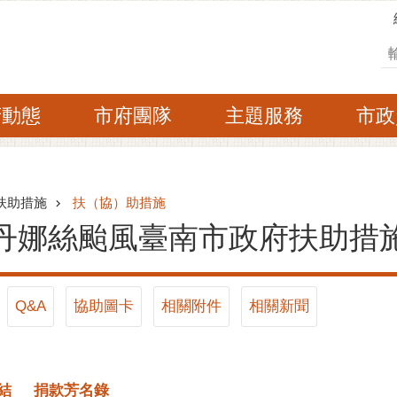
搜
府動態
市府團隊
主題服務
市政
扶助措施
扶（協）助措施
丹娜絲颱風臺南市政府扶助措
Q&A
協助圖卡
相關附件
相關新聞
感
結
捐款芳名錄