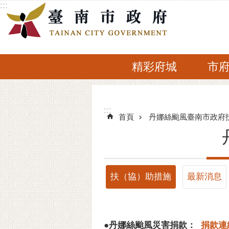
:::
跳到主要內容區塊
精彩府城
市
:::
:::
首頁
丹娜絲颱風臺南市政府
扶（協）助措施
最新消息
●
丹娜絲颱風災害捐款：
捐款連