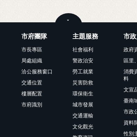
關閉
市府團隊
主題服務
市政
市長專區
社會福利
政府
局處組織
警政治安
區里
洽公服務窗口
勞工就業
消費
料
交通位置
災害防救
文宣
樓層配置
環保衛生
臺南
市府識別
城市發展
市政
交通運輸
資料
文化觀光
性別