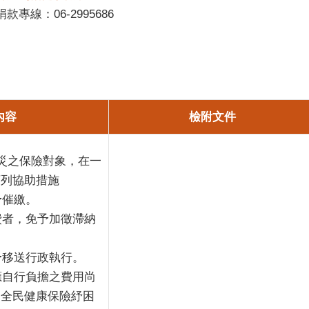
線：06-2995686
內容
檢附文件
災之保險對象，在一
下列協助措施
予催繳。
保費者，免予加徵滯納
免予移送行政執行。
及應自行負擔之費用尚
向全民健康保險紓困