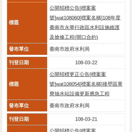
黃
公開招標公告[標案案
偉
號]wat108060[標案名稱]108年度
哲
臺南市永華行政區水利設施維護
螢
及搶修工程(開口合約)
光
花
臺南市政府水利局
泉
108-03-22
桐
花
公開招標更正公告[標案案
祭
號]wat108054[標案名稱]後壁區菁
網
寮抽水站設備更新應急工程
站
臺南市政府水利局
導
覽
108-03-21
訂
公開招標公告[標案案
閱