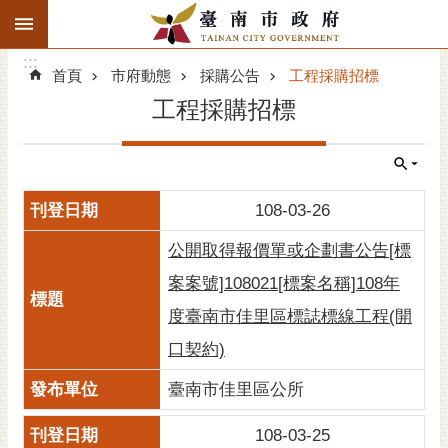
:::
搜
:::
跳到主要內容區塊
尋
:::
進
首頁
市府動態
採購公告
工程採購招標
階
工程採購招標
搜
尋
精彩府城
108-03-26
市府動態
公開取得報價單或企劃書公告[標
市府團隊
案案號]108021[標案名稱]108年
度臺南市佳里區標誌標線工程(開
主題服務
口契約)
市政資訊
臺南市佳里區公所
市民互動
108-03-25