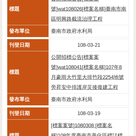
RSS
號]wat108026[標案名稱]臺南市南
訂
區明興路截流治理工程
閱
臺南市政府水利局
電
子
108-03-21
報
公開招標公告[標案案
市
民
號]wat108041[標案名稱]107年8
信
月豪雨大竹里大排竹段2254地號
箱
旁昇安中排護岸災後復建工程
English
臺南市政府水利局
日
本
108-03-19
語
[標案案號]1080308 [標案名
隱
稱]108年度臺南市善化區標誌標