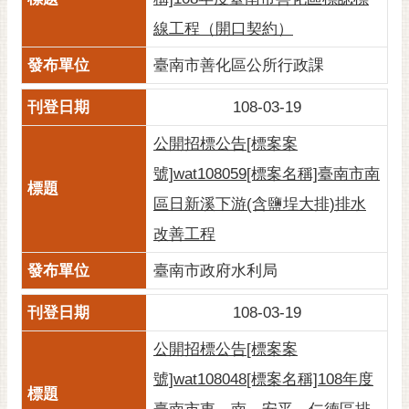
私
權
線工程（開口契約）
及
臺南市善化區公所行政課
安
全
108-03-19
政
策
公開招標公告[標案案
網
號]wat108059[標案名稱]臺南市南
站
區日新溪下游(含鹽埕大排)排水
資
料
改善工程
開
臺南市政府水利局
放
宣
108-03-19
告
公開招標公告[標案案
市
府
號]wat108048[標案名稱]108年度
交