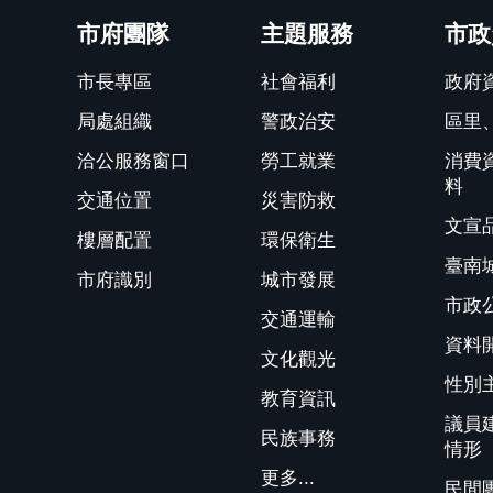
市府團隊
主題服務
市政
市長專區
社會福利
政府
局處組織
警政治安
區里
洽公服務窗口
勞工就業
消費
料
交通位置
災害防救
文宣
樓層配置
環保衛生
臺南
市府識別
城市發展
市政
交通運輸
資料
文化觀光
性別
教育資訊
議員
民族事務
情形
更多...
民間