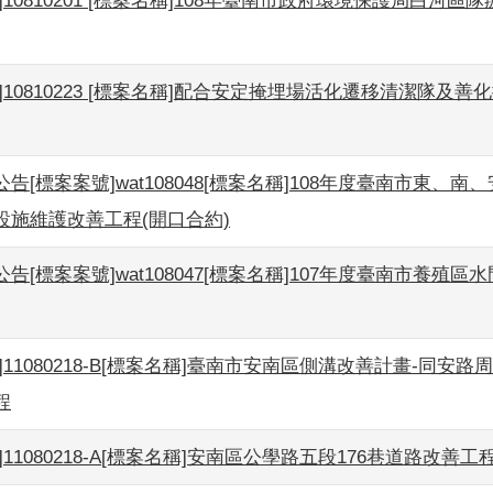
]10810201 [標案名稱]108年臺南市政府環境保護局白河區
]10810223 [標案名稱]配合安定掩埋場活化遷移清潔隊及善
告[標案案號]wat108048[標案名稱]108年度臺南市東、南
設施維護改善工程(開口合約)
告[標案案號]wat108047[標案名稱]107年度臺南市養殖區
]11080218-B[標案名稱]臺南市安南區側溝改善計畫-同安路
程
]11080218-A[標案名稱]安南區公學路五段176巷道路改善工