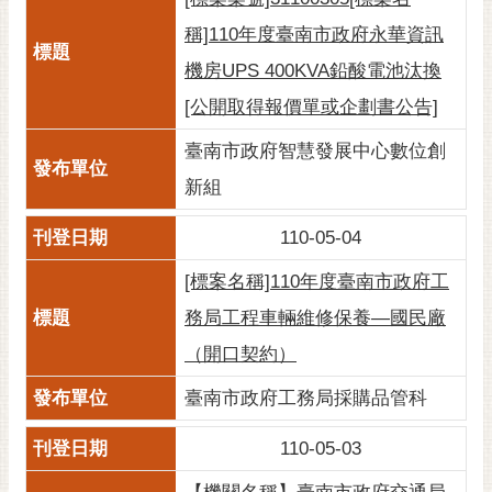
私
權
稱]110年度臺南市政府永華資訊
及
機房UPS 400KVA鉛酸電池汰換
安
全
[公開取得報價單或企劃書公告]
政
臺南市政府智慧發展中心數位創
策
新組
網
站
110-05-04
資
料
[標案名稱]110年度臺南市政府工
開
務局工程車輛維修保養—國民廠
放
宣
（開口契約）
告
臺南市政府工務局採購品管科
市
府
110-05-03
交