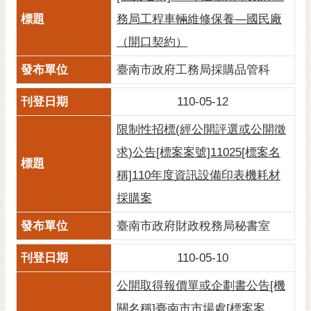
黃
務局工程車輛維修保養—國民廠
偉
（開口契約）
哲
臺南市政府工務局採購品管科
螢
光
110-05-12
花
泉
限制性招標(經公開評選或公開徵
求)公告[標案案號]11025[標案名
桐
花
稱]110年度資訊設備印表機耗材
祭
採購案
網
臺南市政府財政稅務局秘書室
站
導
110-05-10
覽
公開取得報價單或企劃書公告[機
訂
關名稱]臺南市市場處[標案案
閱