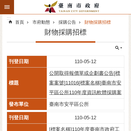
:::
搜
:::
跳到主要內容區塊
尋
:::
進
首頁
市府動態
採購公告
財物採購招標
階
財物採購招標
搜
尋
精彩府城
110-05-12
市府動態
公開取得報價單或企劃書公告[標
市府團隊
案案號]11016[標案名稱]臺南市安
平區公所110年度資訊軟體採購案
主題服務
臺南市安平區公所
市政資訊
110-05-12
市民互動
[標案名稱]110年度臺南市政府工