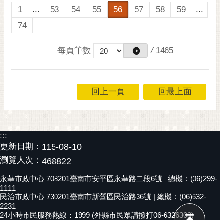
1
...
53
54
55
56
57
58
59
...
74
每頁筆數
/
1465
回上一頁
回最上面
:::
更新日期：
115-08-10
瀏覽人次：
468822
永華市政中心 708201臺南市安平區永華路二段6號 | 總機：(06)299-
1111
民治市政中心 730201臺南市新營區民治路36號 | 總機：(06)632-
2231
24小時市民服務熱線：1999 (外縣市民眾請撥打06-6326303)