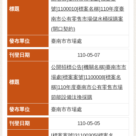
RSS
號]1100010[標案名稱]110年度臺
訂
南市公有零售市場儲水桶採購案
閱
(開口契約)
電
子
臺南市市場處
報
110-05-07
市
民
公開招標公告[機關名稱]臺南市市
信
場處[標案案號]1100008[標案名
箱
稱]110年度臺南市公有零售市場
English
節能設備汰換採購
日
本
臺南市市場處
語
110-05-05
隱
[標案案號]31100305[標案名