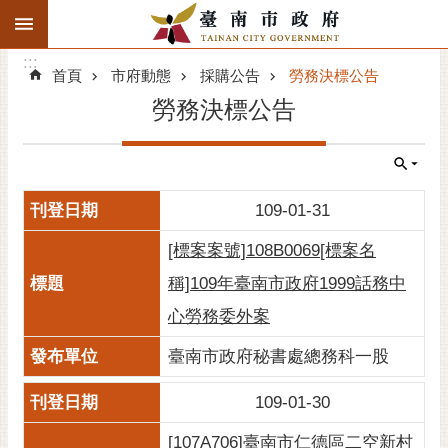
:::
搜
:::
跳到主要內容區塊
尋
:::
進
首頁
市府動態
採購公告
勞務決標公告
階
勞務決標公告
搜
尋
精彩府城
109-01-31
市府動態
[標案案號]108B0069[標案名
市府團隊
稱]109年臺南市政府1999話務中
心勞務委外案
主題服務
臺南市政府秘書處總務科一股
市政資訊
109-01-30
市民互動
[107A706]臺南市仁德區二空新村