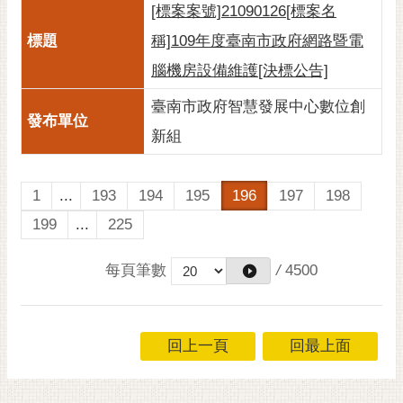
[標案案號]21090126[標案名
稱]109年度臺南市政府網路暨電
腦機房設備維護[決標公告]
臺南市政府智慧發展中心數位創
新組
1
...
193
194
195
196
197
198
199
...
225
每頁筆數
/
4500
回上一頁
回最上面