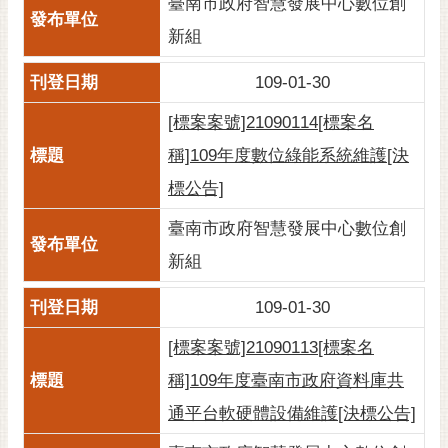
臺南市政府智慧發展中心數位創
RSS
新組
訂
閱
109-01-30
電
[標案案號]21090114[標案名
子
報
稱]109年度數位綠能系統維護[決
標公告]
市
民
臺南市政府智慧發展中心數位創
信
箱
新組
English
109-01-30
日
[標案案號]21090113[標案名
本
稱]109年度臺南市政府資料庫共
語
通平台軟硬體設備維護[決標公告]
隱