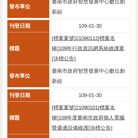
私
臺南市政府智慧發展中心數位創
權
新組
及
安
109-01-30
全
政
[標案案號]21090112[標案名
策
稱]109年行政資訊網系統維護案
網
[決標公告]
站
資
臺南市政府智慧發展中心數位創
料
新組
開
放
109-01-30
宣
告
[標案案號]21090101[標案名
稱]109年度臺南市政府個人電腦
市
府
暨週邊設備維護[決標公告]
交