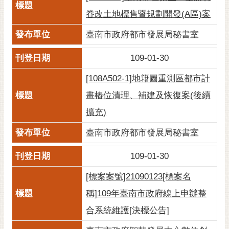
黃
眷改土地標售暨規劃開發(A區)案
偉
臺南市政府都市發展局秘書室
哲
螢
109-01-30
光
[108A502-1]地籍圖重測區都市計
花
泉
畫樁位清理、補建及恢復案(後續
擴充)
桐
花
臺南市政府都市發展局秘書室
祭
109-01-30
網
站
[標案案號]21090123[標案名
導
稱]109年臺南市政府線上申辦整
覽
合系統維護[決標公告]
訂
閱