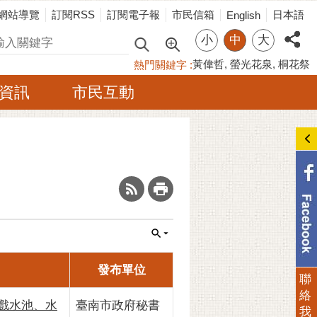
網站導覽
訂閱RSS
訂閱電子報
市民信箱
日本語
English
小
中
大
尋
黃偉哲
螢光花泉
桐花祭
熱門關鍵字
資訊
市民互動
_
發布單位
聯
絡
童戲水池、水
臺南市政府秘書
我