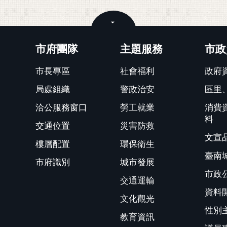
關閉
市府團隊
主題服務
市政
市長專區
社會福利
政府
局處組織
警政治安
區里
洽公服務窗口
勞工就業
消費
料
交通位置
災害防救
文宣
樓層配置
環保衛生
臺南
市府識別
城市發展
市政
交通運輸
資料
文化觀光
性別
教育資訊