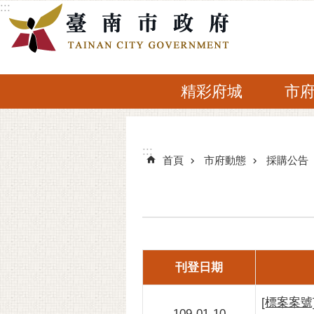
:::
跳到主要內容區塊
精彩府城
市
:::
:::
首頁
市府動態
採購公告
刊登日期
[標案案號
109-01-10