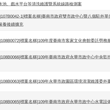
水池、戲水平台等清洗維護暨系統線路檢測案
]107B0042-1[標案名稱]臺南市政府雙市政中心暨八個駐外
保養後續擴充
]108B0072[標案名稱]109年度臺南市客家文化會館委託勞務
]108B0066[標案名稱]109年臺南市政府永華市政中心中央
]108B0063[標案名稱]109年永華市政園區環境清潔維護委外
]108B0065[標案名稱]109年臺南市政府永華市政中心水電