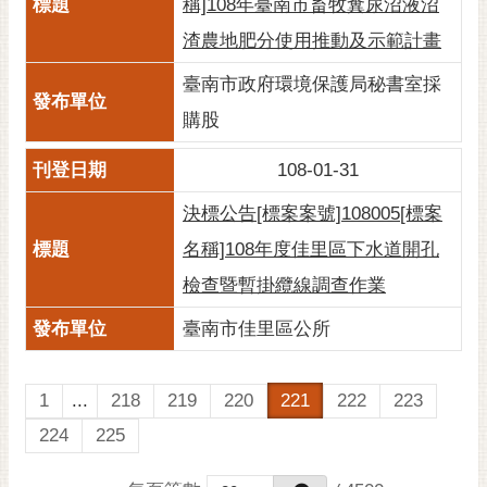
稱]108年臺南市畜牧糞尿沼液沼
渣農地肥分使用推動及示範計畫
臺南市政府環境保護局秘書室採
購股
108-01-31
決標公告[標案案號]108005[標案
名稱]108年度佳里區下水道開孔
檢查暨暫掛纜線調查作業
臺南市佳里區公所
1
...
218
219
220
221
222
223
224
225