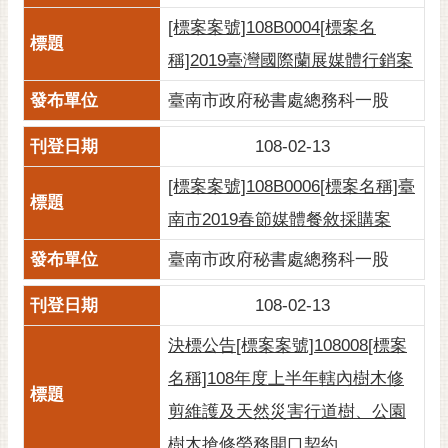
黃
[標案案號]108B0004[標案名
偉
稱]2019臺灣國際蘭展媒體行銷案
哲
臺南市政府秘書處總務科一股
螢
光
108-02-13
花
泉
[標案案號]108B0006[標案名稱]臺
南市2019春節媒體餐敘採購案
桐
花
臺南市政府秘書處總務科一股
祭
108-02-13
網
站
決標公告[標案案號]108008[標案
導
名稱]108年度上半年轄內樹木修
覽
剪維護及天然災害行道樹、公園
訂
樹木搶修勞務開口契約
閱