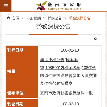
:::
搜
:::
跳到主要內容區塊
尋
:::
進
首頁
市府動態
採購公告
勞務決標公告
階
勞務決標公告
搜
尋
精彩府城
108-02-13
市府動態
無法決標公告[標案案
市府團隊
號]108B0012[標案名稱]108年全
國原住民族運動會參加人員交通
主題服務
及住宿勞務採購案
市政資訊
臺南市政府秘書處總務科一股
市民互動
108-02-13