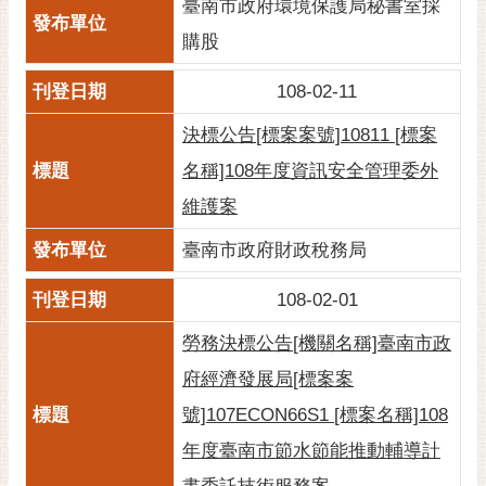
私
臺南市政府環境保護局秘書室採
權
購股
及
安
108-02-11
全
政
決標公告[標案案號]10811 [標案
策
名稱]108年度資訊安全管理委外
網
維護案
站
資
臺南市政府財政稅務局
料
開
108-02-01
放
勞務決標公告[機關名稱]臺南市政
宣
告
府經濟發展局[標案案
號]107ECON66S1 [標案名稱]108
市
府
年度臺南市節水節能推動輔導計
交