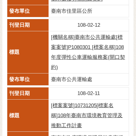
RSS
臺南市佳里區公所
訂
閱
108-02-12
電
[機關名稱]臺南市公共運輸處[標
子
報
案案號]P1080301 [標案名稱]108
年度彈性公車運輸服務案(開口契
市
民
約)
信
箱
臺南市公共運輸處
English
108-02-11
日
[標案案號]10731205[標案名
本
稱]108年臺南市環境教育管理及
語
推動工作計畫
隱