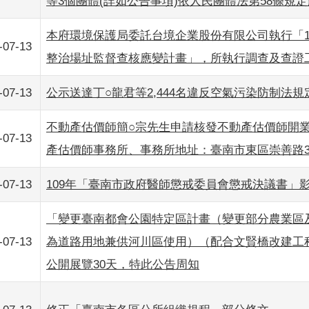
等3個團體(詳如公告事項)依人民團體法第58條規定
本府環境保護局委託台境企業股份有限公司執行「1
-07-13
整治場址監督查核應變計畫」，所執行調查及查證
-07-13
公示送達丁○龍君等2,444名違反空氣污染防制法
不動產估價師簡○宗先生申請核發不動產估價師開
-07-13
產估價師事務所、事務所地址：臺南市東區崇善路3
-07-13
109年「臺南市政府醫師懲戒委員會懲戒決議書」影
「變更臺南都會公園特定區計畫（變更部分農業區
-07-13
為道路用地兼供河川區使用）（配合文賢橋改建工程）
公開展覽30天，特此公告周知