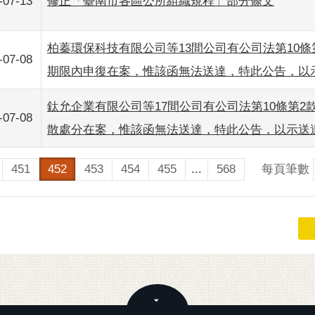
-07-13
修正「臺南市各區公所組織規程」部分條文
柏蓁環保科技有限公司等13間公司有公司法第10
-07-08
期限內申復在案，惟該函無法送達，特此公告，以
鈦允企業有限公司等17間公司有公司法第10條第
-07-08
散處分在案，惟該函無法送達，特此公告，以示送
每頁筆數
451
452
453
454
455
...
568
關閉