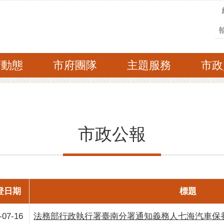
搜
府動態
市府團隊
主題服務
市政
市政公報
登日期
標題
-07-16
法務部行政執行署臺南分署通知義務人七海汽車保養