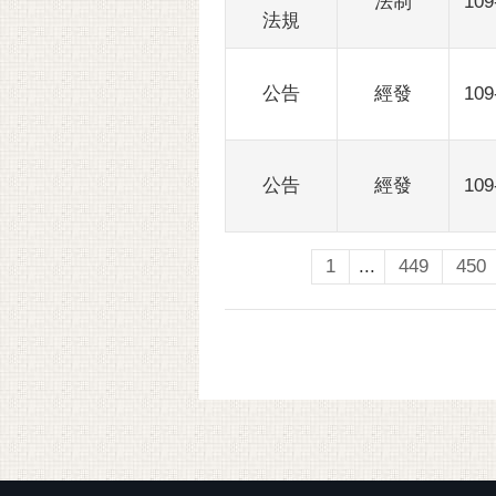
法制
109
法規
公告
經發
109
公告
經發
109
1
...
449
450
:::