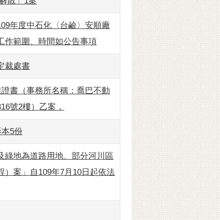
解散」1案
09年度中石化〈台鹼〉安順廠
工作範圍、時間如公告事項
規定裁處書
業證書（事務所名稱：喬巴不動
16號2樓）乙案，
本5份
及綠地為道路用地、部分河川區
案」自109年7月10日起依法