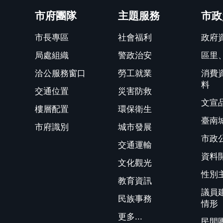
市府團隊
主題服務
市政
市長專區
社會福利
政府
局處組織
警政治安
區里
洽公服務窗口
勞工就業
消費
料
交通位置
災害防救
文宣
樓層配置
環保衛生
臺南
市府識別
城市發展
市政
交通運輸
資料
文化觀光
性別
教育資訊
議員
民族事務
情形
更多...
民間