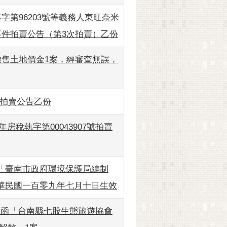
字第96203號等義務人東旺奈米
事件拍賣公告（第3次拍賣）乙份
標售土地價金1案，經審查無誤，
日拍賣公告乙份
房稅執字第00043907號拍賣
「臺南市政府環境保護局編制
華民國一百零九年七月十日生效
02號函「台南縣七股生態旅遊協會