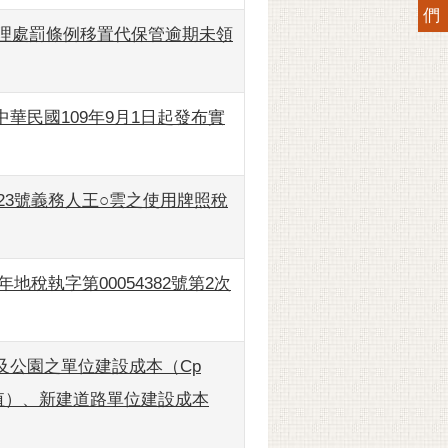
們
管理處罰條例移置代保管逾期未領
華民國109年9月1日起發布實
23號義務人王○雲之使用牌照稅
地稅執字第00054382號第2次
及公園之單位建設成本（Cp
k值）、新建道路單位建設成本