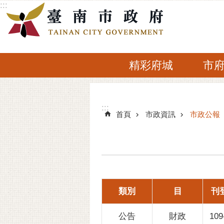
:::
跳到主要內容區塊
精彩府城
市
:::
:::
首頁
市政資訊
市政公報
類別
目
刊
公告
財政
109