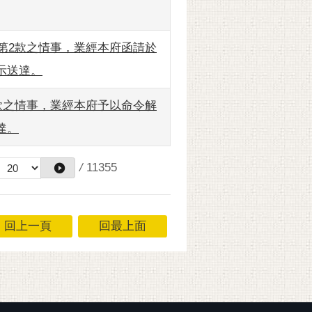
條第2款之情事，業經本府函請於
示送達。
2款之情事，業經本府予以命令解
達。
/
11355
回上一頁
回最上面