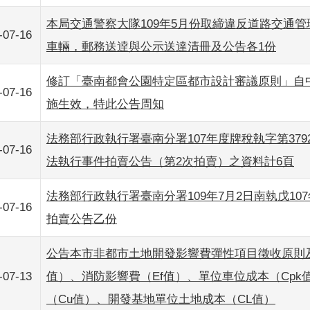
本局交通警察大隊109年5月份取締違反道路交通
-07-16
車輛，郵務送逹與公示送達清冊及公告各1份
修訂「臺南都會公園特定區都市設計審議原則」自中
-07-16
施生效，特此公告周知
法務部行政執行署臺南分署107年度牌稅執字第379
-07-16
法執行事件拍賣公告（第2次拍賣）之資料計6頁
法務部行政執行署臺南分署109年7月2日南執戊107年
-07-16
拍賣公告乙份
公告本市非都市土地開發影響費彈性項目徵收原則
-07-13
值）、消防影響費（Ef值）、單位車位成本（Cp
（Cu值）、開發基地單位土地成本（CL值）