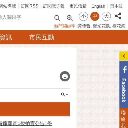
網站導覽
訂閱RSS
訂閱電子報
市民信箱
日本語
English
小
中
大
尋
黃偉哲
螢光花泉
桐花祭
熱門關鍵字
資訊
市民互動
_
聯
絡
廠即黃○俊拍賣公告1份
我