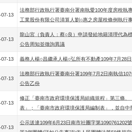
法務部行政執行署臺南分署南執愛100年度房稅執專
-07-13
工業股份有限公司清算人劉○惠之房屋稅條例執行
龍山宮（負責人：蔡○良）申請發給地籍清理代為
-07-13
公告周知並徵詢異議
-07-13
義務人楊○昌繼承人楊○弘所有不動產109年7月28
法務部行政執行署臺南分署109年7月2日南執信107年
-07-13
公告乙份
修正「臺南市政府環境保護局組織規程」第三條、
-07-13
表」；「臺南市政府環境保護局編制表」，並自中
公示送達109年6月23日南市社團字第10907612
-07-13