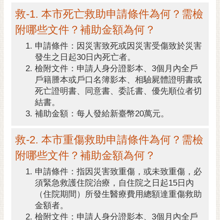
救-1. 本市死亡救助申請條件為何？需檢
黃
偉
附哪些文件？補助金額為何？
哲
申請條件：因災害致死或因災害受傷致於災害
螢
發生之日起30日內死亡者。
光
檢附文件：申請人身分證影本、3個月內全戶
花
戶籍謄本或戶口名簿影本、相驗屍體證明書或
泉
死亡證明書、同意書、委託書、優先順位者切
結書。
桐
補助金額：每人發給新臺幣20萬元。
花
祭
救-2. 本市重傷救助申請條件為何？需檢
附哪些文件？補助金額為何？
網
站
申請條件：指因災害致重傷，或未致重傷，必
導
須緊急救護住院治療，自住院之日起15日內
覽
（住院期間）所發生醫療費用總額達重傷救助
金額者。
訂
檢附文件：申請人身分證影本、3個月內全戶
閱