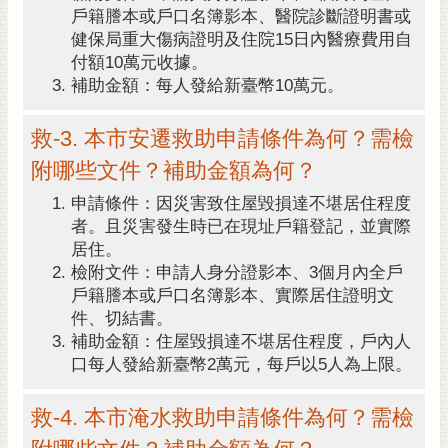
戶籍謄本或戶口名簿影本、醫院診斷證明書或
RSS
健保局重大傷病證明及住院15日內醫療費用自
訂
付額10萬元收據。
閱
補助金額：每人發給新臺幣10萬元。
電
子
救-3. 本市安遷救助申請條件為何？需檢
報
附哪些文件？補助金額為何？
市
申請條件：因災害致住屋毀損達不堪居住程度
民
者。且災害發生時已在現址戶籍登記，並實際
信
居住。
箱
檢附文件：申請人身分證影本、3個月內全戶
戶籍謄本或戶口名簿影本、實際居住證明文
English
件、切結書。
日
補助金額：住屋毀損達不堪居住程度，戶內人
本
口每人發給新臺幣2萬元，每戶以5人為上限。
語
救-4. 本市淹水救助申請條件為何？需檢
隱