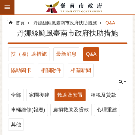
:::
搜
:::
跳到主要內容區塊
尋
:::
進
首頁
丹娜絲颱風臺南市政府扶助措施
Q&A
階
丹娜絲颱風臺南市政府扶助措施
搜
尋
精彩府城
扶（協）助措施
最新消息
Q&A
市府動態
協助圖卡
相關附件
相關新聞
市府團隊
全部
家園復建
救助及安置
租稅及貸款
主題服務
車輛維修(報廢)
農損救助及貸款
心理重建
市政資訊
其他
市民互動