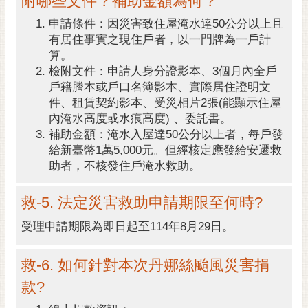
附哪些文件？補助金額為何？
私
權
申請條件：因災害致住屋淹水達50公分以上且
及
有居住事實之現住戶者，以一門牌為一戶計
安
算。
全
檢附文件：申請人身分證影本、3個月內全戶
政
戶籍謄本或戶口名簿影本、實際居住證明文
策
件、租賃契約影本、受災相片2張(能顯示住屋
內淹水高度或水痕高度) 、委託書。
網
補助金額：淹水入屋達50公分以上者，每戶發
站
給新臺幣1萬5,000元。但經核定應發給安遷救
資
助者，不核發住戶淹水救助。
料
開
救-5. 法定災害救助申請期限至何時?
放
宣
受理申請期限為即日起至114年8月29日。
告
救-6. 如何針對本次丹娜絲颱風災害捐
市
府
款?
交