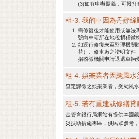
(3)如有申辦疑義，可撥打免
租-3. 我的車因為丹
需修復後才能使用或無法
號向車籍所在地稅捐稽徵
如逕行修復未至監理機關
替）、修車廠之證明文件
捐稽徵機關申請退還車輛
租-4. 娛樂業者因颱
查定課徵之娛樂業者，受颱風
租-5. 若有重建或修繕
金管會銀行局網站有提供本國
災扶助措施專區，供民眾參考