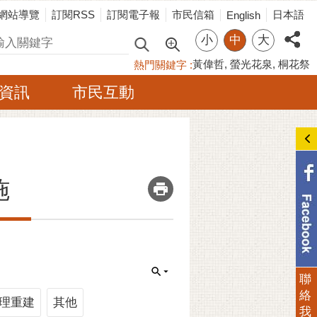
網站導覽
訂閱RSS
訂閱電子報
市民信箱
日本語
English
小
中
大
尋
黃偉哲
螢光花泉
桐花祭
熱門關鍵字
資訊
市民互動
_
施
聯
絡
理重建
其他
我