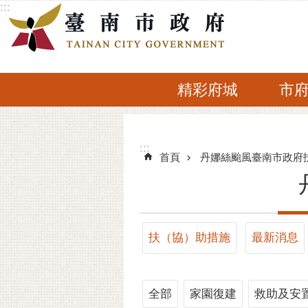
:::
跳到主要內容區塊
精彩府城
市
:::
:::
首頁
丹娜絲颱風臺南市政府
扶（協）助措施
最新消息
全部
家園復建
救助及安