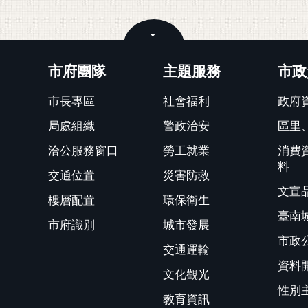
關閉
市府團隊
主題服務
市政
市長專區
社會福利
政府
局處組織
警政治安
區里
洽公服務窗口
勞工就業
消費
料
交通位置
災害防救
文宣
樓層配置
環保衛生
臺南
市府識別
城市發展
市政
交通運輸
資料
文化觀光
性別
教育資訊