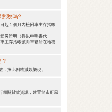
牌照稅嗎?
之日起１個月內檢附車主存摺帳
之受災證明（得以申明書代
及車主存摺帳號向車籍所在地稅
稅？
數，按比例核減娛樂稅。
行相關貸款資訊，建置於市府風