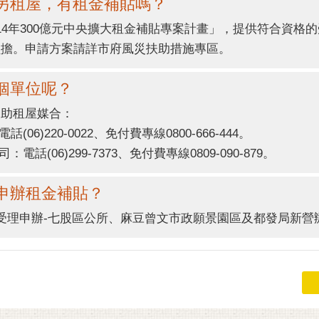
需另租屋，有租金補貼嗎？
14年300億元中央擴大租金補貼專案計畫」，提供符合資格
負擔。申請方案請詳市府風災扶助措施專區。
哪個單位呢？
協助租屋媒合：
6)220-0022、免付費專線0800-666-444。
(06)299-7373、免付費專線0809-090-879。
以申辦租金補貼？
受理申辦-七股區公所、麻豆曾文市政願景園區及都發局新營