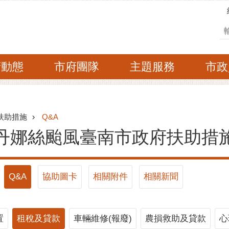
搜
府動態
市府團隊
主題服務
市政
扶助措施
Q&A
丹娜絲颱風臺南市政府扶助措
Q&A
協助圖卡
相關附件
相關新聞
置
租稅及貸款
車輛維修(報廢)
農損救助及貸款
心