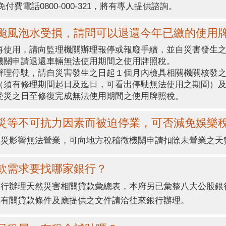
付費電話0800-000-321，將有專人提供諮詢。
娜絲颱風泡水受損，請問可以退還今年已繳的使用
再使用，請向監理機關辦理報停或報廢手續，並自災害發生
機關申請退還車輛無法使用期間之使用牌照稅。
辦理停駛，請自災害發生之日起１個月內檢具相關機關核發
（須有修理期間起日及迄日，可看出停駛無法使用之期間）
受災之日至修復完成無法使用期間之使用牌照稅。
風水災等不可抗力因素而被迫停業，可否減免娛樂
水災影響無法營業，可向地方稅稽徵機關申請扣除未營業之天
貸款需求要找哪家銀行？
銀行辦理天然災害相關貸款彙總表，本府另已彙整八大公股銀
，有關貸款條件及應提供之文件請洽往來銀行辦理。