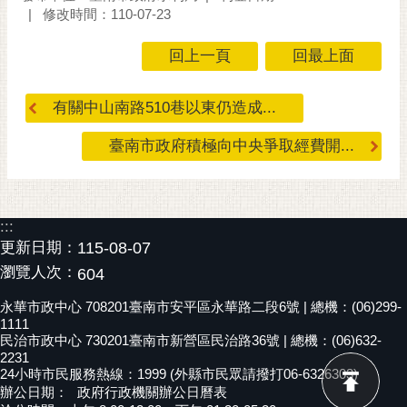
修改時間：110-07-23
RSS
訂
回上一頁
回最上面
閱
電
有關中山南路510巷以東仍造成...
子
報
臺南市政府積極向中央爭取經費開...
市
民
信
:::
箱
更新日期：
115-08-07
English
瀏覽人次：
604
日
永華市政中心 708201臺南市安平區永華路二段6號 | 總機：(06)299-
1111
本
民治市政中心 730201臺南市新營區民治路36號 | 總機：(06)632-
語
2231
24小時市民服務熱線：1999 (外縣市民眾請撥打06-6326303)
隱
辦公日期：
政府行政機關辦公日曆表