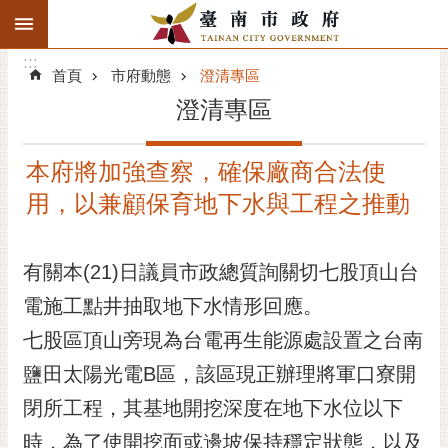
:::
搜
:::
跳到主要內容區塊
尋
:::
進
首頁
市府動態
澄清專區
階
澄清專區
搜
尋
本府將加強查察，確保廠商合法使
精彩府城
用，以兼顧保育地下水與工程之推動
市府動態
有關本(21)日議員市政總質詢關切七股頂山台
市府團隊
電施工點井抽取地下水情形回應。
主題服務
七股區頂山旁現為台電再生能源處設置之台南
市政資訊
鹽田太陽光電B區，該區現正辦理將軍口寮開
閉所工程，其基地開挖深度在地下水位以下
市民互動
時，為了使開挖面或邊坡保持穩定狀態，以及