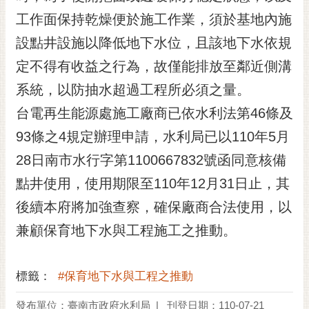
黃
工作面保持乾燥便於施工作業，須於基地內施
偉
設點井設施以降低地下水位，且該地下水依規
哲
定不得有收益之行為，故僅能排放至鄰近側溝
螢
系統，以防抽水超過工程所必須之量。
光
花
台電再生能源處施工廠商已依水利法第46條及
泉
93條之4規定辦理申請，水利局已以110年5月
桐
28日南市水行字第1100667832號函同意核備
花
點井使用，使用期限至110年12月31日止，其
祭
後續本府將加強查察，確保廠商合法使用，以
網
兼顧保育地下水與工程施工之推動。
站
導
覽
標籤：
#保育地下水與工程之推動
訂
發布單位：臺南市政府水利局
刊登日期：110-07-21
閱