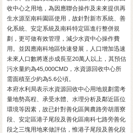
黃
收中心之用地，為因應聯合操作及未來提供再
偉
生水源至南科園區使用，故針對新市系統、善
哲
化系統、安定系統及南科特定區進行整併規
螢
劃，更可做有效管理，減少水資中心操作費
光
花
用。並因應南科地區快速發展，人口增加迅速
泉
未來人口數將逐步成長至20萬人以上，其預估
桐
污水量約為45,000CMD，水資源回收中心所
花
需面積至少約為5.6公頃。
祭
本府水利局表示水資源回收中心用地規劃需考
網
量地勢高程、承受水體、水理分析及鄰近區位
站
導
環境等因素，故已針對善化區興農路旁胡厝寮
覽
段、安定區港子尾段及善化區南科七路旁善化
訂
段之三塊用地來做評估，惟港子尾段及善化段
閱