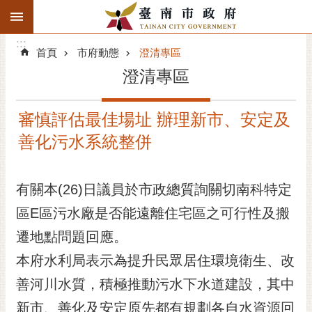
:::
搜
:::
跳到主要內容區塊
尋
:::
進
首頁
市府動態
澄清專區
階
澄清專區
搜
尋
審慎評估最佳場址 辦理新市、安定及
精彩府城
善化污水系統整併
市府動態
有關本(26)日議員於市政總質詢關切南科特定
市府團隊
區E區污水廠是否能遠離住宅區之可行性及搬
主題服務
遷地點問題回應。
市政資訊
本府水利局表示為提升民眾居住環境衛生、改
善河川水質，積極推動污水下水道建設，其中
市民互動
新市、善化及安定原先都有規劃各自水資源回