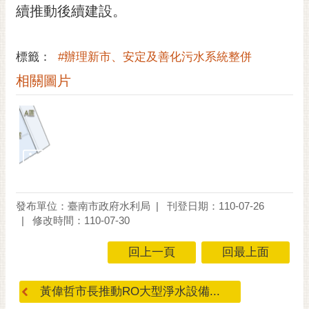
私
續推動後續建設。
權
及
安
標籤：
#辦理新市、安定及善化污水系統整併
全
相關圖片
政
策
網
站
資
料
開
放
發布單位：臺南市政府水利局
刊登日期：110-07-26
宣
修改時間：110-07-30
告
回上一頁
回最上面
市
府
黃偉哲市長推動RO大型淨水設備...
交