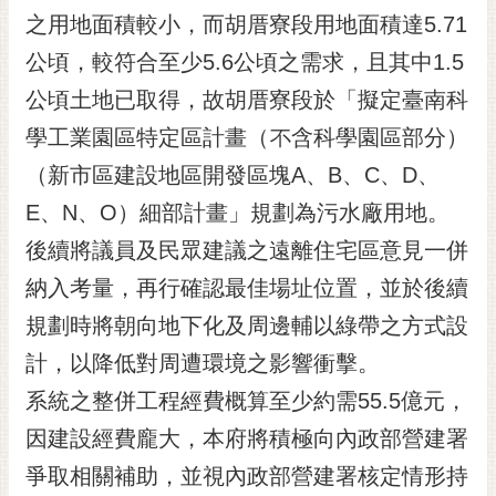
RSS
之用地面積較小，而胡厝寮段用地面積達5.71
公頃，較符合至少5.6公頃之需求，且其中1.5
訂
閱
公頃土地已取得，故胡厝寮段於「擬定臺南科
電
學工業園區特定區計畫（不含科學園區部分）
子
報
（新市區建設地區開發區塊A、B、C、D、
市
E、N、O）細部計畫」規劃為污水廠用地。
民
後續將議員及民眾建議之遠離住宅區意見一併
信
納入考量，再行確認最佳場址位置，並於後續
箱
規劃時將朝向地下化及周邊輔以綠帶之方式設
English
計，以降低對周遭環境之影響衝擊。
日
本
系統之整併工程經費概算至少約需55.5億元，
語
因建設經費龐大，本府將積極向內政部營建署
爭取相關補助，並視內政部營建署核定情形持
隱