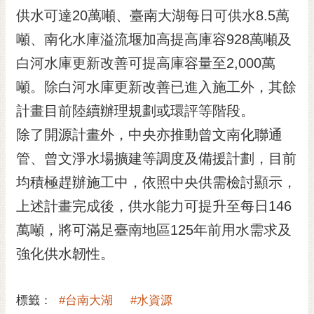
RSS
供水可達20萬噸、臺南大湖每日可供水8.5萬
噸、南化水庫溢流堰加高提高庫容928萬噸及
訂
閱
白河水庫更新改善可提高庫容量至2,000萬
電
噸。除白河水庫更新改善已進入施工外，其餘
子
報
計畫目前陸續辦理規劃或環評等階段。
市
除了開源計畫外，中央亦推動曾文南化聯通
民
管、曾文淨水場擴建等調度及備援計劃，目前
信
均積極趕辦施工中，依照中央供需檢討顯示，
箱
上述計畫完成後，供水能力可提升至每日146
English
萬噸，將可滿足臺南地區125年前用水需求及
日
本
強化供水韌性。
語
標籤：
#台南大湖
#水資源
隱