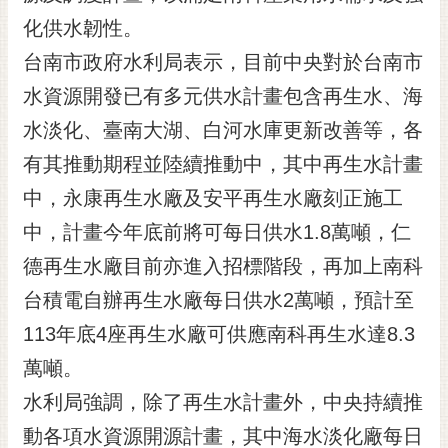
黃
化供水韌性。
偉
台南市政府水利局表示，目前中央對於台南市
哲
水資源開發已有多元供水計畫包含再生水、海
螢
水淡化、臺南大湖、白河水庫更新改善等，各
光
花
有其推動期程並陸續推動中，其中再生水計畫
泉
中，永康再生水廠及安平再生水廠刻正施工
桐
中，計畫今年底前將可每日供水1.8萬噸，仁
花
德再生水廠目前亦進入招標階段，再加上南科
祭
台積電自辦再生水廠每日供水2萬噸，預計至
網
113年底4座再生水廠可供應南科再生水達8.3
站
導
萬噸。
覽
水利局強調，除了再生水計畫外，中央持續推
訂
動各項水資源開源計畫，其中海水淡化廠每日
閱