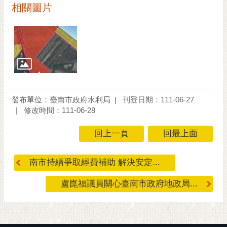
私
相關圖片
權
及
安
全
政
策
網
發布單位：臺南市政府水利局
刊登日期：111-06-27
站
修改時間：111-06-28
資
料
回上一頁
回最上面
開
放
宣
南市持續爭取經費補助 解決安定...
告
盧崑福議員關心臺南市政府地政局...
市
府
交