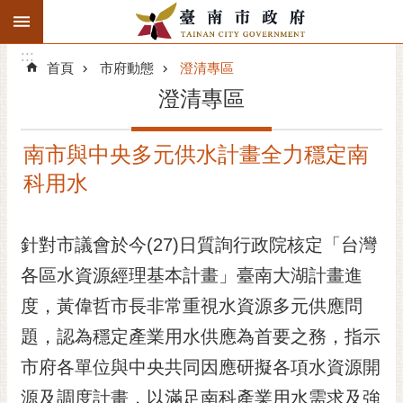
:::
搜
:::
跳到主要內容區塊
尋
:::
進
首頁
市府動態
澄清專區
階
澄清專區
搜
尋
南市與中央多元供水計畫全力穩定南
精彩府城
科用水
市府動態
針對市議會於今(27)日質詢行政院核定「台灣
市府團隊
各區水資源經理基本計畫」臺南大湖計畫進
主題服務
度，黃偉哲市長非常重視水資源多元供應問
市政資訊
題，認為穩定產業用水供應為首要之務，指示
市府各單位與中央共同因應研擬各項水資源開
市民互動
源及調度計畫，以滿足南科產業用水需求及強