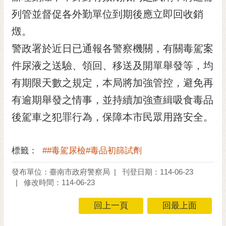
黃
列管並督促各外勤單位到期後應立即回收銷
偉
燬。
哲
警政署於近日已通報各警察機關，有關毒駕案
螢
件尿液之送驗、領回、移送及開單舉發等，均
光
花
有期限天數之規定，本局將加強管控，避免再
泉
有逾期舉發之情事，並持續加強查緝吸食毒品
桐
後駕車之犯罪行為，保障本市民眾用路安全。
花
祭
標籤：
##毒駕尿檢#毒品初篩試劑
網
站
發布單位：臺南市政府警察局
刊登日期：114-06-23
導
修改時間：114-06-23
覽
回上一頁
回最上面
訂
閱