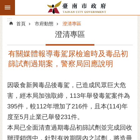
:::
搜
:::
跳到主要內容區塊
尋
:::
進
首頁
市府動態
澄清專區
階
澄清專區
搜
尋
有關媒體報導毒駕尿檢逾時及毒品初
精彩府城
篩試劑過期案，警察局回應說明
市府動態
因吸食新興毒品後毒駕，已造成民眾巨大危
市府團隊
害，經本局加強取締，113年舉發毒駕案件為
主題服務
395件，較112年增加了216件，且本(114)年
市政資訊
度至5月止業已舉發231件。
本局已全面清查過期毒品初篩試劑並完成回收
市民互動
辦理銷燬中，針對有效期限內之試劑，將造冊