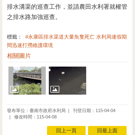
RSS
排水溝渠的巡查工作，並請農田水利署就權管
之排水路加強巡查。
訂
閱
電
標籤：
#永康區排水渠道大量魚隻死亡 水利局連假期
子
報
間迅速打撈維護環境
相關圖片
市
民
信
箱
English
日
本
發布單位：臺南市政府水利局
刊登日期：115-04-04
語
修改時間：115-04-08
隱
回上一頁
回最上面