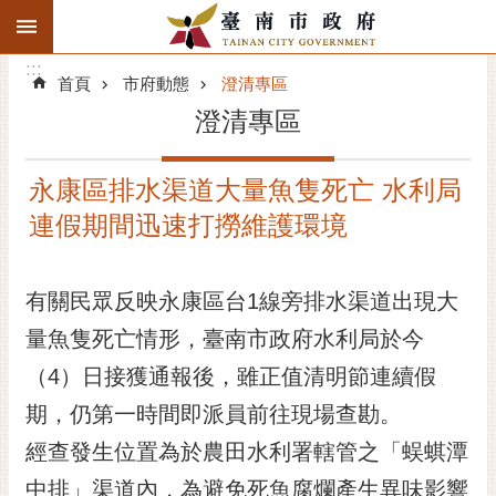
:::
搜
:::
跳到主要內容區塊
尋
:::
進
首頁
市府動態
澄清專區
階
澄清專區
搜
尋
永康區排水渠道大量魚隻死亡 水利局
精彩府城
連假期間迅速打撈維護環境
市府動態
有關民眾反映永康區台1線旁排水渠道出現大
市府團隊
量魚隻死亡情形，臺南市政府水利局於今
主題服務
（4）日接獲通報後，雖正值清明節連續假
市政資訊
期，仍第一時間即派員前往現場查勘。
經查發生位置為於農田水利署轄管之「蜈蜞潭
市民互動
中排」渠道內，為避免死魚腐爛產生異味影響