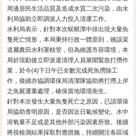
黃
周邊居民生活品質及造成水質二次污染，由水
偉
利局協助立即調派人力投入清運工作。
哲
水利局表示，針對本次蜈蜞潭中排出現大量魚
螢
隻死亡情形，本局秉持行政一體原則，雖該渠
光
花
道屬農田水利署轄管，但為維護市容環境，本
泉
局於現勘後立即派遣清理人員展開緊急打撈作
桐
業，於今(4)下日午已全數完成死魚撈除工
花
作，後續亦協調環保局清潔隊協助將打撈上岸
祭
之魚屍運棄處理，確保當地環境衛生。
網
針對本次發生大量魚隻死亡之原因，已請環保
站
導
局協助查明原因，是否因近日氣候變化、水中
覽
溶氧量不足或是其他外部污染因素所致。後續
訂
將視檢測結果採取對應措施，持續關注各區域
閱