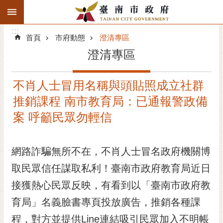
:::
搜
:::
跳到主要內容區塊
尋
:::
進
首頁
市府動態
澄清專區
階
澄清專區
搜
尋
不肖人士冒用名稱與頭貼照成立社群
精彩府城
推銷課程 南市教育局：已通報警政備
市府動態
案 呼籲民眾勿輕信
市府團隊
網路詐騙無所不在，不肖人士冒名政府機關博
主題服務
取民眾信任謀取私利！臺南市政府教育局近日
接獲熱心民眾反映，有看到以「臺南市政府教
市政資訊
育局」名義臉書專頁投放廣告，推銷各種課
市民互動
程，對方並提供Line連結吸引民眾加入不明帳