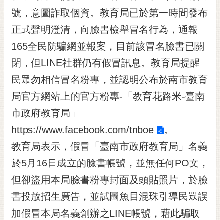
號，意圖詐取個資。教育局已於第一時間發布
黃
偉
正式聲明澄清，向臉書檢舉冒名行為，通報
哲
165全民防騙網並報案，目前該冒名臉書已關
螢
閉，但LINE社群仍有假冒訊息。教育局提醒
光
花
民眾勿相信冒名粉專，並認明公布於南市教育
泉
局官方網站上的官方粉專-「教育花路米-臺南
桐
市政府教育局」
花
https://www.facebook.com/tnboe
。
祭
教育局表示，假冒「臺南市政府教育局」名義
網
於5月16日成立的臉書帳號，並無任何PO文，
站
導
但卻盜用本局臉書粉專封面及頭貼照片，於臉
覽
書投放招生廣告，並試圖魚目混珠引導民眾誤
訂
加假冒本局名義創辦之LINE帳號，藉此騙取
閱