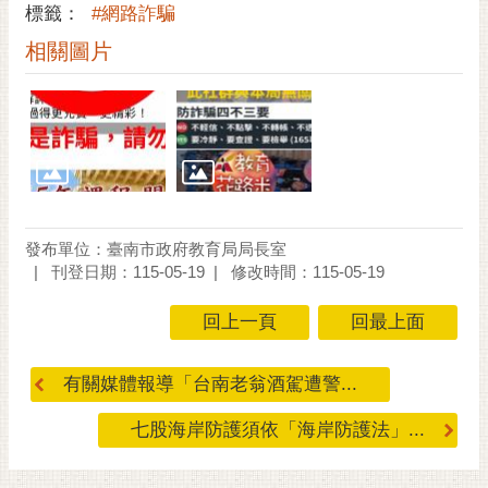
私
標籤：
#網路詐騙
權
相關圖片
及
安
全
政
策
網
站
資
發布單位：臺南市政府教育局局長室
刊登日期：115-05-19
修改時間：115-05-19
料
開
回上一頁
回最上面
放
宣
告
有關媒體報導「台南老翁酒駕遭警...
市
七股海岸防護須依「海岸防護法」...
府
交