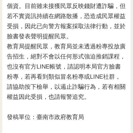
個資。目前雖未接獲民眾反映錢財遭詐騙，但
RSS
若不實資訊持續在網路散播，恐造成民眾權益
訂
閱
受損，因此已向警方報案採取法律行動，並於
電
臉書發表聲明提醒民眾。
子
報
教育局提醒民眾，教育局並未透過粉專投放廣
告招生，絕對不會以任何形式強迫推銷課程，
市
民
也沒有官方LINE帳號，請認明本局官方臉書
信
粉專，若再看到類似冒名粉專或LINE社群，
箱
請協助按下檢舉，以遏止詐騙行為，若有相關
English
權益因此受損，也請報警追究。
日
本
語
發稿單位：臺南市政府教育局
隱