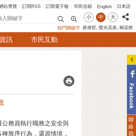
網站導覽
訂閱RSS
訂閱電子報
市民信箱
日本語
English
小
中
大
尋
黃偉哲
螢光花泉
桐花祭
熱門關鍵字
資訊
市民互動
_
聽
聯
護公務員執行職務之安全與
絡
各種脫序行為，還原情境，
我