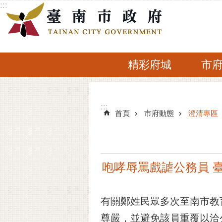
:::
跳到主要內容區塊
精彩府城
市
:::
:::
首頁
市府動態
澄清專區
咆哮辱罵戲謔公務員 
有關鄭姓民眾多次至南市教
尊嚴，並避免該員重覆以洽