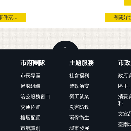
案...
有關媒體
關閉
市府團隊
主題服務
市政
市長專區
社會福利
政府
局處組織
警政治安
區里
洽公服務窗口
勞工就業
消費
料
交通位置
災害防救
文宣
樓層配置
環保衛生
臺南
市府識別
城市發展