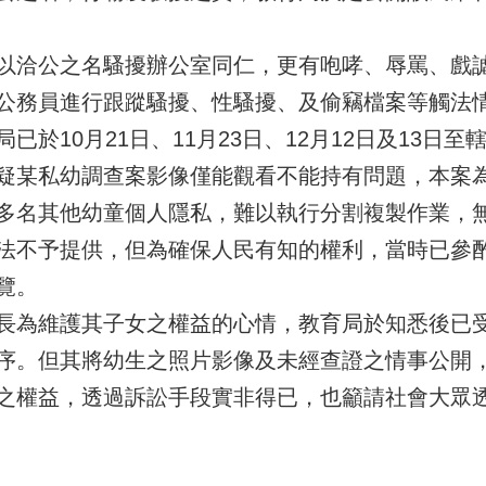
以洽公之名騷擾辦公室同仁，更有咆哮、辱罵、戲謔
公務員進行跟蹤騷擾、性騷擾、及偷竊檔案等觸法
於10月21日、11月23日、12月12日及13日
疑某私幼調查案影像僅能觀看不能持有問題，本案
多名其他幼童個人隱私，難以執行分割複製作業，
法不予提供，但為確保人民有知的權利，當時已參酌
覽。
長為維護其子女之權益的心情，教育局於知悉後已
序。但其將幼生之照片影像及未經查證之情事公開
之權益，透過訴訟手段實非得已，也籲請社會大眾