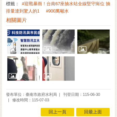
私
標籤：
#迎戰暴雨！台南67座抽水站全線堅守崗位 抽
權
排量達到驚人的1
#900萬噸水
及
安
相關圖片
全
政
策
網
站
資
料
開
放
宣
告
發布單位：臺南市政府水利局
刊登日期：115-06-30
市
修改時間：115-07-03
府
回上一頁
回最上面
交