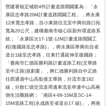
黃
營建署核定補助4件計畫道路開闢案為：「永
偉
康區忠孝路20M
計畫道路開闢
工程」，將永康
哲
12米寬忠孝路，自小東路往北至中興街路口拓
螢
寬為20公尺，建構臺南市核心區新外環道路系
光
花
統；「永康區次17-1號-12M計畫道路開闢工
泉
程(復國路至忠孝路)」，將永康區華興街自省
桐
道台1線至忠孝路，往東打通延伸至復國路；
花
「臺南市仁德區勝利路計畫道路工程(文華路
祭
至中正路)規劃案」，將仁德勝利路自中正路
網
往西通過中山高銜接文華路，分流市道182
站
導
線，分散仁德交流道周邊車流並串連中山高兩
覽
側生活圈路網；「南區4-69-15M及SC-14-
訂
15M道路工程(永成路至省道台17 線)」，將南
閱