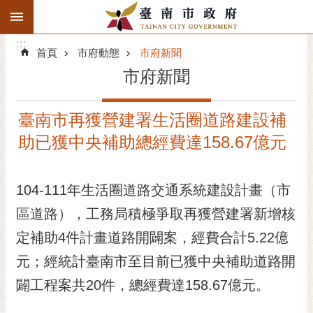
:::
搜
:::
跳到主要內容區塊
尋
:::
進
首頁
市府動態
市府新聞
階
市府新聞
搜
尋
臺南市再獲營建署生活圈道路建設補
精彩府城
助已獲中央補助總經費達158.67億元
市府動態
104-111年生活圈道路交通系統建設計畫（市
市府團隊
區道路），工務局積極爭取再獲營建署新增核
主題服務
定補助4件計畫道路開闢案，經費合計5.22億
市政資訊
元；經統計臺南市至目前已獲中央補助道路開
闢工程案共20件，總經費達158.67億元。
市民互動