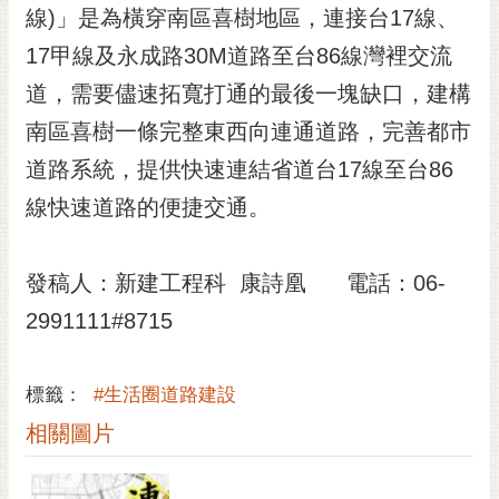
私
線)」是為橫穿南區喜樹地區，連接台17線、
權
17甲線及永成路30M道路至台86線灣裡交流
及
安
道，需要儘速拓寬打通的最後一塊缺口，建構
全
南區喜樹一條完整東西向連通道路，完善都市
政
策
道路系統，提供快速連結省道台17線至台86
網
線快速道路的便捷交通。
站
資
料
發稿人：新建工程科 康詩凰 電話：06-
開
2991111#8715
放
宣
告
標籤：
#生活圈道路建設
市
相關圖片
府
交