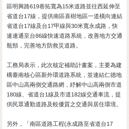
RSS
區明興路619巷拓寬為15米道路並往西延伸至
省道台17線，提供南區喜樹地區一道橫向連結
訂
閱
省道台17線及台17甲線與30米寬永成路，快
電
速連通至台86線快速道路系統，改善地方交通
子
報
瓶頸，完善地方防救災道路。
市
民
工務局表示，此次核定補助計畫案，主要為建
信
構臺南核心區新外環道路系統，並連結仁德地
箱
區中山高兩側交通路網，紓解中山高兩側市道
English
180線、省道台1線及市道182線交通車流，提
日
本
供民眾通勤道路及較優質之交通與居住環境。
語
另外，「南區道路工程(永成路至省道台17
隱