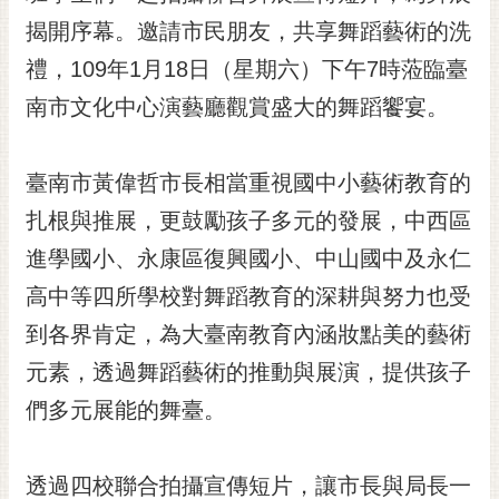
黃
揭開序幕。邀請市民朋友，共享舞蹈藝術的洗
偉
禮，109年1月18日（星期六）下午7時蒞臨臺
哲
南市文化中心演藝廳觀賞盛大的舞蹈饗宴。
螢
光
花
臺南市黃偉哲市長相當重視國中小藝術教育的
泉
扎根與推展，更鼓勵孩子多元的發展，中西區
桐
進學國小、永康區復興國小、中山國中及永仁
花
高中等四所學校對舞蹈教育的深耕與努力也受
祭
到各界肯定，為大臺南教育內涵妝點美的藝術
網
元素，透過舞蹈藝術的推動與展演，提供孩子
站
導
們多元展能的舞臺。
覽
訂
透過四校聯合拍攝宣傳短片，讓市長與局長一
閱