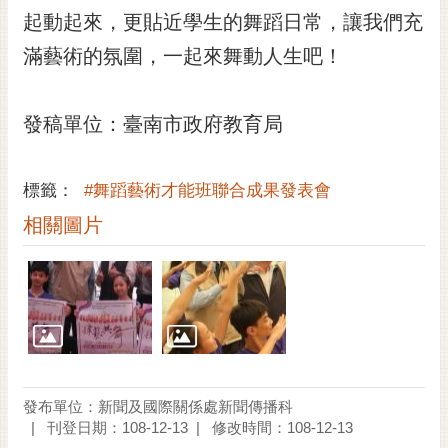
RSS
起動起來，更貼近學生的舞蹈日常，讓我們充
滿藝術的氛圍，一起來舞動人生吧！
訂
閱
電
發稿單位：臺南市政府教育局
子
報
市
標籤：
#舞蹈藝術才能班聯合成果發表會
民
相關圖片
信
箱
English
日
本
語
發布單位：新聞及國際關係處新聞傳播科
刊登日期：108-12-13
修改時間：108-12-13
隱