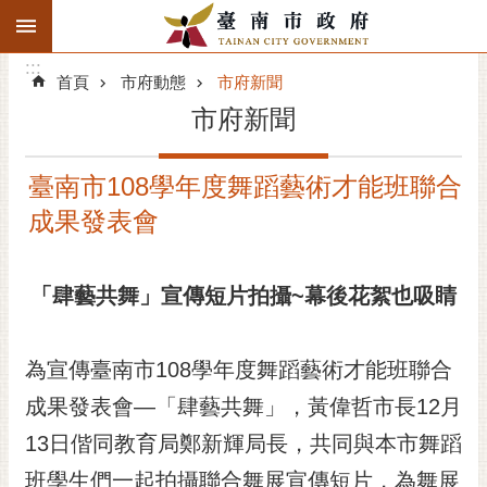
:::
搜
:::
跳到主要內容區塊
尋
:::
進
首頁
市府動態
市府新聞
階
市府新聞
搜
尋
臺南市108學年度舞蹈藝術才能班聯合
精彩府城
成果發表會
市府動態
「肆藝共舞」宣傳
短
片拍攝
~
幕後花絮也吸睛
市府團隊
主題服務
為宣傳臺南市108學年度舞蹈藝術才能班聯合
市政資訊
成果發表會—「肆藝共舞」，黃偉哲市長12月
13日偕同教育局鄭新輝局長，共同與本市舞蹈
市民互動
班學生們一起拍攝聯合舞展宣傳短片，為舞展