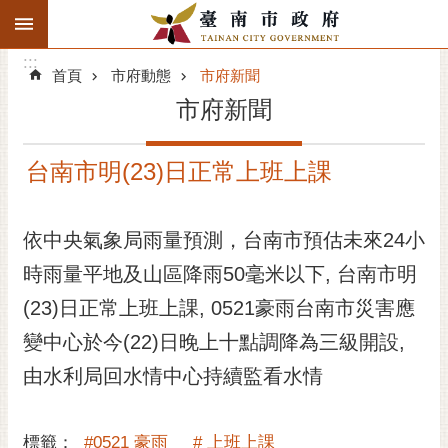
:::
搜
:::
跳到主要內容區塊
尋
:::
進
首頁
市府動態
市府新聞
階
市府新聞
搜
尋
台南市明(23)日正常上班上課
精彩府城
市府動態
依中央氣象局雨量預測，台南市預估未來24小
時雨量平地及山區降雨50毫米以下, 台南市明
市府團隊
(23)日正常上班上課, 0521豪雨台南市災害應
主題服務
變中心於今(22)日晚上十點調降為三級開設,
市政資訊
由水利局回水情中心持續監看水情
市民互動
標籤：
#0521 豪雨
# 上班上課