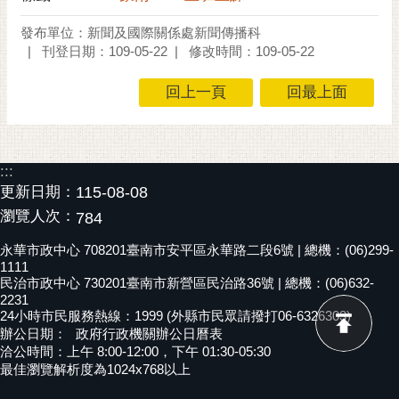
黃
發布單位：新聞及國際關係處新聞傳播科
偉
刊登日期：109-05-22
修改時間：109-05-22
哲
回上一頁
回最上面
螢
光
花
泉
:::
更新日期：
115-08-08
桐
瀏覽人次：
花
784
祭
永華市政中心 708201臺南市安平區永華路二段6號 | 總機：(06)299-
1111
網
民治市政中心 730201臺南市新營區民治路36號 | 總機：(06)632-
站
2231
24小時市民服務熱線：1999 (外縣市民眾請撥打06-6326303)
導
辦公日期：
政府行政機關辦公日曆表
覽
洽公時間：上午 8:00-12:00，下午 01:30-05:30
最佳瀏覽解析度為1024x768以上
訂
閱