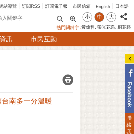
網站導覽
訂閱RSS
訂閱電子報
市民信箱
日本語
English
小
中
大
尋
黃偉哲
螢光花泉
桐花祭
熱門關鍵字
資訊
市民互動
_
讓台南多一分溫暖
聯
絡
我