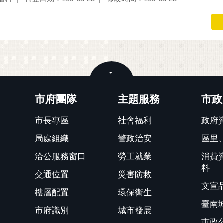
關閉
市府團隊
主題服務
市政
市長專區
社會福利
政府
局處組織
警政治安
區里
洽公服務窗口
勞工就業
消費
料
交通位置
災害防救
文宣
樓層配置
環保衛生
臺南
市府識別
城市發展
市政