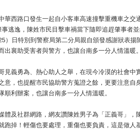
中華西路口發生一起自小客車高速撞擊重機車之交
肇事逃逸，陳姓市民目擊車禍當下隨即追趕肇事者
25）日特別到警察局第二分局親自頒發感謝狀表揚
而出襄助受害者與警方，也讓台南多一分人情溫暖
哥見義勇為、熱心助人之舉，在現今冷漠的社會中
之意，也提醒市民協助警方蒐證之餘，更要注意自
隊順利辦案，也讓台南多一分人情溫暖。
媒體及社群網路，網友讚陳姓男子為「正義哥」，
就跑掉！輕傷也要處理，重傷也要負責，這是做人