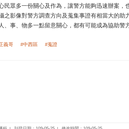
心民眾多一份關心及作為，讓警方能夠迅速辦案，
攝之影像對警方調查方向及蒐集事證有相當大的助
人、事、物多一點留意關心，都有可能成為協助警
#正義哥
#中西區
#蒐證
播科
刊登日期：109-05-25
修改時間：109-05-25