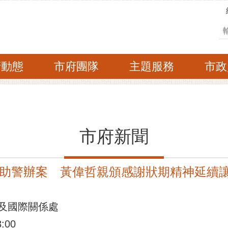
搜
府動態
市府團隊
主題服務
市政
市府新聞
助警辦案 黃偉哲親頒感謝狀期精神延續
及國際關係處
:00