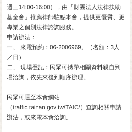
RSS
週三14:00-16:00），由「財團法人法律扶助
基金會」推薦律師駐點本會，提供更優質、更
訂
閱
專業之個別法律諮詢服務。
電
申請辦法：
子
報
一、 來電預約：06-2006969。（名額：3人
市
／日）
民
二、 現場登記：民眾可攜帶相關資料親自到
信
箱
場洽詢，依先來後到順序辦理。
English
民眾可逕至本會網站
日
本
（traffic.tainan.gov.tw/TAIC/）查詢相關申請
語
辦法，或來電本會洽詢。
隱