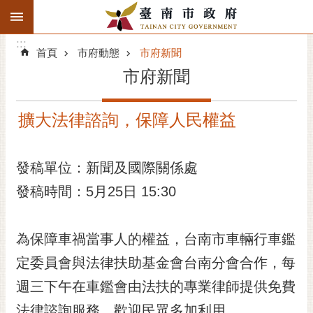
:::
搜
:::
跳到主要內容區塊
尋
:::
進
首頁
市府動態
市府新聞
階
市府新聞
搜
尋
擴大法律諮詢，保障人民權益
精彩府城
市府動態
發稿單位：新聞及國際關係處
發稿時間：5月25日 15:30
市府團隊
主題服務
為保障車禍當事人的權益，台南市車輛行車鑑
市政資訊
定委員會與法律扶助基金會台南分會合作，每
週三下午在車鑑會由法扶的專業律師提供免費
市民互動
法律諮詢服務，歡迎民眾多加利用。