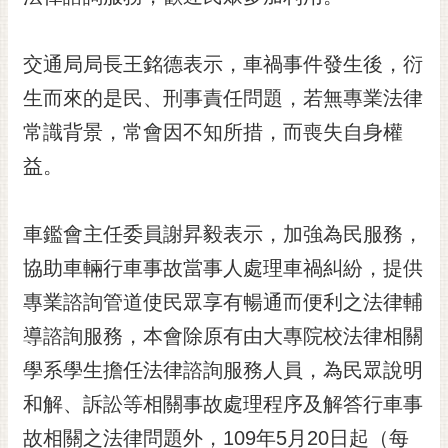
黃
偉
交通局局長王銘德表示，車禍事件發生後，衍
哲
生而來的是民、刑事責任問題，若無專業法律
螢
常識背景，常會因不知所措，而喪失自身權
光
花
益。
泉
桐
車鑑會主任委員謝昇毅表示，加強為民服務，
花
協助車輛行車事故當事人處理車禍糾紛，提供
祭
專業諮詢管道使民眾享有暢通而便利之法律輔
網
導諮詢服務，本會除原有由大專院校法律相關
站
導
學系學生擔任法律諮詢服務人員，為民眾說明
覽
和解、訴訟等相關事故處理程序及解答行車事
訂
故相關之法律問題外，109年5月20日起（每
閱