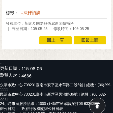
私
權
及
標籤：
#法律諮詢
安
發布單位：新聞及國際關係處新聞傳播科
全
刊登日期：109-05-25
修改時間：109-05-25
政
策
回上一頁
回最上面
網
站
資
:::
料
更新日期：
115-08-06
開
放
瀏覽人次：
4666
宣
永華市政中心 708201臺南市安平區永華路二段6號 | 總機：(06)299-
告
1111
民治市政中心 730201臺南市新營區民治路36號 | 總機：(06)632-
市
2231
府
24小時市民服務熱線：1999 (外縣市民眾請撥打06-6326303)
交
辦公日期：
政府行政機關辦公日曆表