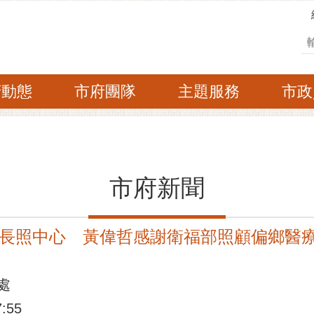
搜
府動態
市府團隊
主題服務
市政
市府新聞
長照中心 黃偉哲感謝衛福部照顧偏鄉醫
處
:55