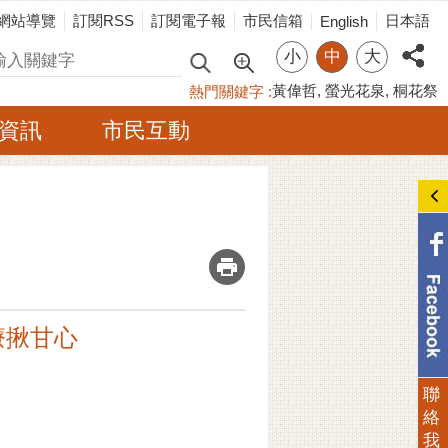
網站導覽
訂閱RSS
訂閱電子報
市民信箱
日本語
English
小
中
大
尋
黃偉哲
螢光花泉
桐花祭
熱門關鍵字
資訊
市民互動
_
療揪甘心
聯
絡
我