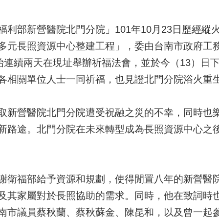
利部新營醫院北門分院」101年10月23日歷經
多元長照資源中心整建工程」，委由台南市政府工
開始連續兩天在現址舉辦祈福法會，並於今（13）日
各相關單位人士一同祈福，也見證北門分院浴火重
取新營醫院北門分院遭受祝融之災的不幸，同時也
新路途。北門分院在未來轉型成為長照資源中心之
謝衛福部給予資源和規劃，使得閒置八年的新營醫
及其家屬對於長照協助的需求。同時，他在致詞時
南市議員蔡秋蘭、蔡秋蘇金、陳昆和，以及曾一起