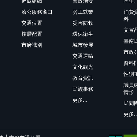
局處組織
警政治安
區里
洽公服務窗口
勞工就業
消費
料
交通位置
災害防救
文宣
樓層配置
環保衛生
臺南
市府識別
城市發展
市政
交通運輸
資料
文化觀光
性別
教育資訊
議員
民族事務
情形
更多...
民間
更多..