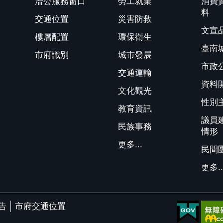
洽公服務窗口
勞工就業
消費
料
交通位置
災害防救
文宣
樓層配置
環保衛生
臺南
市府識別
城市發展
市政
交通運輸
資料
文化觀光
性別
教育資訊
議員
民族事務
情形
更多...
民間
更多..
告
市府交通位置