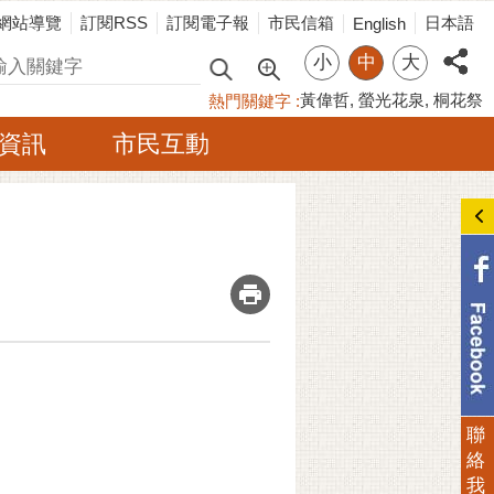
網站導覽
訂閱RSS
訂閱電子報
市民信箱
日本語
English
小
中
大
尋
黃偉哲
螢光花泉
桐花祭
熱門關鍵字
資訊
市民互動
_
聯
絡
我