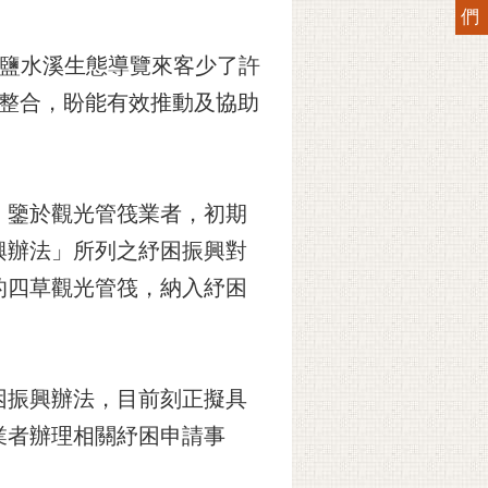
們
及鹽水溪生態導覽來客少了許
與整合，盼能有效推動及協助
。鑒於觀光管筏業者，初期
興辦法」所列之紓困振興對
的四草觀光管筏，納入紓困
困振興辦法，目前刻正擬具
業者辦理相關紓困申請事