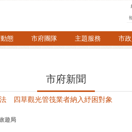
搜
府動態
市府團隊
主題服務
市政
市府新聞
法 四草觀光管筏業者納入紓困對象
旅遊局