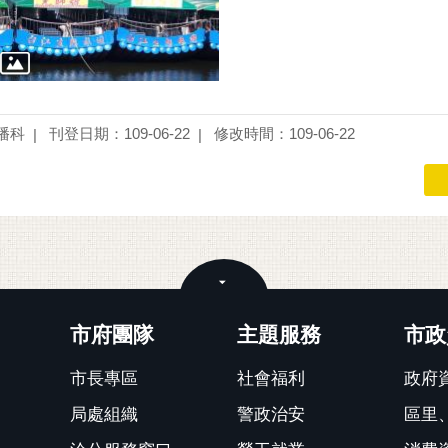
播科
刊登日期：109-06-22
修改時間：109-06-22
關閉
市府團隊
主題服務
市政
市長專區
社會福利
政府
局處組織
警政治安
區里