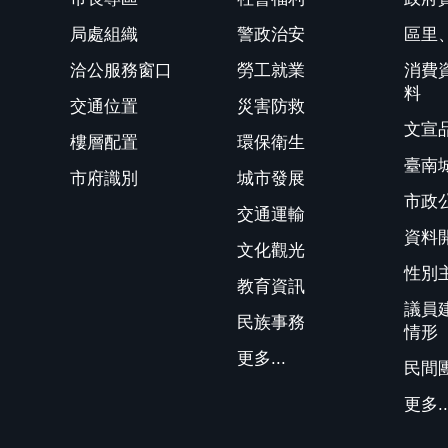
局處組織
警政治安
區里
洽公服務窗口
勞工就業
消費
料
交通位置
災害防救
文宣
樓層配置
環保衛生
臺南
市府識別
城市發展
市政
交通運輸
資料
文化觀光
性別
教育資訊
議員
民族事務
情形
更多...
民間
更多..