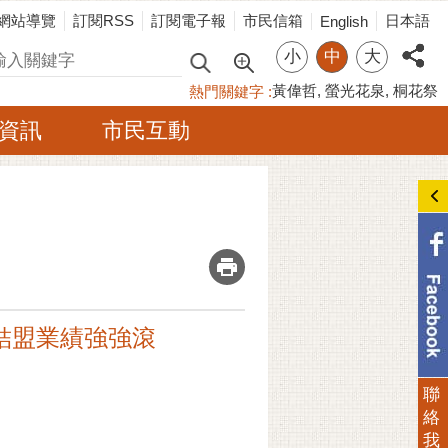
網站導覽
訂閱RSS
訂閱電子報
市民信箱
日本語
English
小
中
大
尋
黃偉哲
螢光花泉
桐花祭
熱門關鍵字
資訊
市民互動
_
強結盟業績強強滾
聯
絡
我