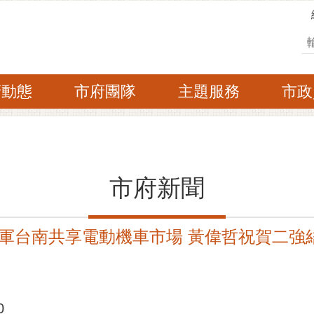
搜
府動態
市府團隊
主題服務
市政
市府新聞
騰進軍台南共享電動機車市場 黃偉哲祝賀二
處
0