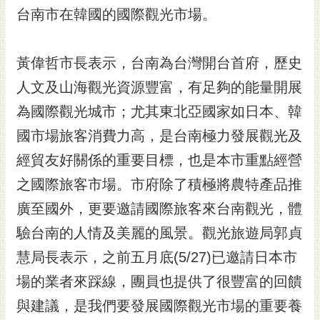
台南市在韓國的國際觀光市場。
RSS
訂
閱
黃偉哲市長表示，台南為台灣開台首府，歷史
電
人文及山海觀光資源豐富，有足夠的能量開展
子
報
為國際觀光城市；尤其東北亞國家如日本、韓
國市場旅客消費力高，是台南極力發展觀光及
市
民
經貿友好關係的重要目標，也是本市重點經營
信
之國際旅客市場。市府除了積極將農特產品推
箱
廣至國外，更要邀請國際旅客來台南觀光，體
English
驗台南的人情及美麗的風景。觀光旅遊局郭貞
日
慧局長表示，之前五月底(5/27)已邀請日本市
本
語
場的業者來踩線，團員也提供了很豐富的回饋
與建議，是我們要發展國際觀光市場的重要養
隱