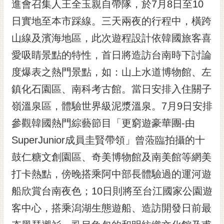
通
進會召集人王全玉親自帶隊，於7月8日至10
位
日實地至本市踩線。三天兩夜的行程中，橫跨
置
山線及濱海地區，此次遊程設計依韓國旅客喜
愛吸睛景點的特性，首日將造訪台南時下討論
度爆表之熱門景點，如：山上水道博物館、左
鎮化石園區、南科考古館。當日安排入住關子
嶺溫泉區，體驗世界級泥漿溫泉。7月9日安排
參觀韓國熱門綜藝節目「更窮遊豪華團-由
SuperJunior成員圭賢帶領」曾蒞臨拍攝的十
鼓仁糖文創園區、奇美博物館及南美館等網美
打卡熱點，傍晚搭乘阿中部長體驗過的運河遊
船欣賞台南夜色；10日則將至台江國家公園遊
客中心，搭乘潟湖生態遊船、造訪開發日前最