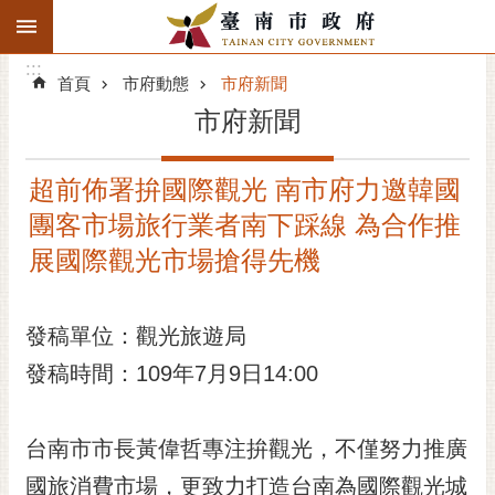
:::
搜
:::
跳到主要內容區塊
尋
:::
進
首頁
市府動態
市府新聞
階
市府新聞
搜
尋
超前佈署拚國際觀光 南市府力邀韓國
精彩府城
團客市場旅行業者南下踩線 為合作推
市府動態
展國際觀光市場搶得先機
市府團隊
發稿單位：觀光旅遊局
主題服務
發稿時間：109年7月9日14:00
市政資訊
台南市市長黃偉哲專注拚觀光，不僅努力推廣
市民互動
國旅消費市場，更致力打造台南為國際觀光城