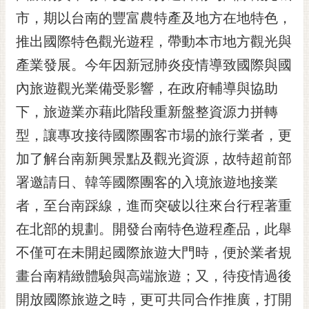
市，期以台南的豐富農特產及地方在地特色，
黃
偉
推出國際特色觀光遊程，帶動本市地方觀光與
哲
產業發展。今年因新冠肺炎疫情導致國際與國
螢
內旅遊觀光業備受影響，在政府輔導與協助
光
花
下，旅遊業亦藉此階段重新盤整資源力拼轉
泉
型，讓專攻接待國際團客市場的旅行業者，更
桐
加了解台南新興景點及觀光資源，故特超前部
花
署邀請日、韓等國際團客的入境旅遊地接業
祭
者，至台南踩線，進而突破以往來台行程著重
網
在北部的規劃。開發台南特色遊程產品，此舉
站
導
不僅可在未開起國際旅遊大門時，便於業者規
覽
畫台南精緻體驗與高端旅遊；又，待疫情過後
訂
開放國際旅遊之時，更可共同合作推廣，打開
閱