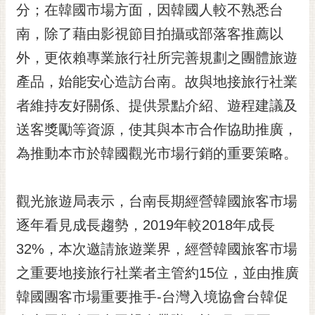
私
分；在韓國市場方面，因韓國人較不熟悉台
權
南，除了藉由影視節目拍攝或部落客推薦以
及
安
外，更依賴專業旅行社所完善規劃之團體旅遊
全
產品，始能安心造訪台南。故與地接旅行社業
政
策
者維持友好關係、提供景點介紹、遊程建議及
網
送客獎勵等資源，使其與本市合作協助推廣，
站
為推動本市於韓國觀光市場行銷的重要策略。
資
料
開
觀光旅遊局表示，台南長期經營韓國旅客市場
放
逐年看見成長趨勢，2019年較2018年成長
宣
告
32%，本次邀請旅遊業界，經營韓國旅客市場
市
之重要地接旅行社業者主管約15位，並由推廣
府
韓國團客市場重要推手-台灣入境協會台韓促
交