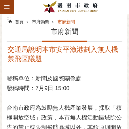
:::
搜
:::
跳到主要內容區塊
尋
:::
進
首頁
市府動態
市府新聞
階
市府新聞
搜
尋
交通局說明本市安平漁港劃入無人機
精彩府城
禁飛區議題
市府動態
發稿單位：新聞及國際關係處
市府團隊
發稿時間：7月9日 15:00
主題服務
市政資訊
台南市政府為鼓勵無人機產業發展，採取「積
極開放空域」政策，本市無人機活動區域除公
市民互動
告的禁止或限制飛航區域以外，其餘原則開放