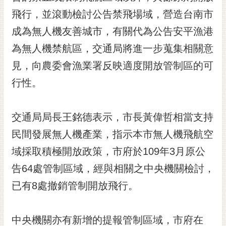
黃
飛行，並滾動檢討公告禁飛場域，營造台南市
偉
成為無人機友善城市，有關代為公告安平漁港
哲
為無人機禁航區，交通局將進一步蒐集相關意
螢
見，向農委會漁業署反映適度開放管制區的可
光
花
行性。
泉
桐
交通局局長王銘德表示，市長黃偉哲相當支持
花
民間發展無人機產業，指示本市無人機飛航空
祭
域採取積極開放政策，市府於109年3月原公
網
告64處管制區域，經與相關之中央機關檢討，
站
導
已有8處撤銷管制開放飛行。
覽
訂
中央機關亦有新增的提報管制區域，市府在
閱