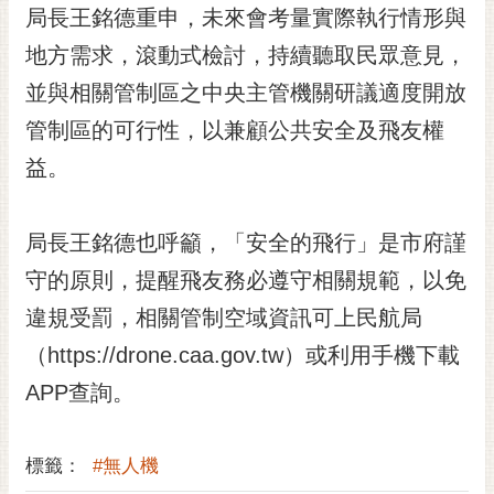
私
局長王銘德重申，未來會考量實際執行情形與
權
地方需求，滾動式檢討，持續聽取民眾意見，
及
安
並與相關管制區之中央主管機關研議適度開放
全
管制區的可行性，以兼顧公共安全及飛友權
政
策
益。
網
站
局長王銘德也呼籲，「安全的飛行」是市府謹
資
料
守的原則，提醒飛友務必遵守相關規範，以免
開
違規受罰，相關管制空域資訊可上民航局
放
宣
（https://drone.caa.gov.tw）或利用手機下載
告
APP查詢。
市
府
標籤：
#無人機
交