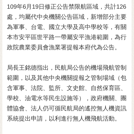
RSS
109年6月19日修正公告禁限航區域，共計126
處，均屬代中央機關公告區域，新增部分主要
訂
閱
為軍事、台電、國立大學及高中學校等，有關
電
本市安平區世平路一帶屬安平漁港範圍，為行
子
報
政院農業委員會漁業署提報本府代為公告。
市
民
局長王銘德指出，民航局公告的機場飛航管制
信
範圍，以及其他中央機關提報之管制場域（包
箱
含軍事、法院、監所、文史館、自然保育區、
English
學校、油電水等民生設施等），政府機關、團
日
本
體協會、法人仍可循民航局的遙控無人機資訊
語
系統提出申請，以利進行無人機飛航活動。
隱