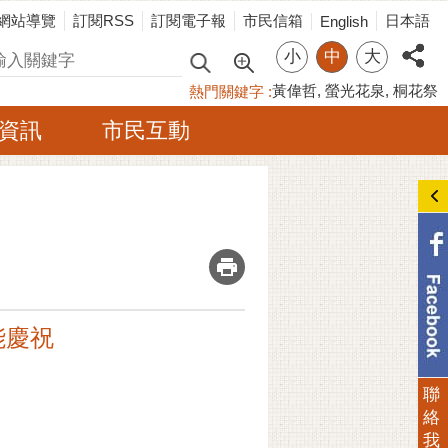
網站導覽
訂閱RSS
訂閱電子報
市民信箱
日本語
English
小
中
大
尋
黃偉哲
螢光花泉
桐花祭
熱門關鍵字
資訊
市民互動
_
能慶祝
聯
絡
我