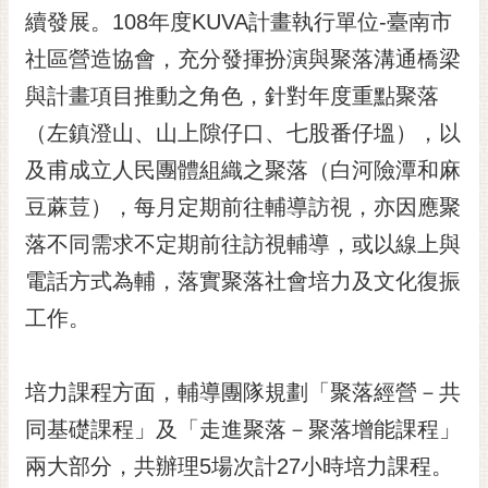
續發展。108年度KUVA計畫執行單位-臺南市
RSS
社區營造協會，充分發揮扮演與聚落溝通橋梁
訂
閱
與計畫項目推動之角色，針對年度重點聚落
電
（左鎮澄山、山上隙仔口、七股番仔塭），以
子
報
及甫成立人民團體組織之聚落（白河險潭和麻
豆蔴荳），每月定期前往輔導訪視，亦因應聚
市
民
落不同需求不定期前往訪視輔導，或以線上與
信
電話方式為輔，落實聚落社會培力及文化復振
箱
工作。
English
日
培力課程方面，輔導團隊規劃「聚落經營－共
本
語
同基礎課程」及「走進聚落－聚落增能課程」
兩大部分，共辦理5場次計27小時培力課程。
隱