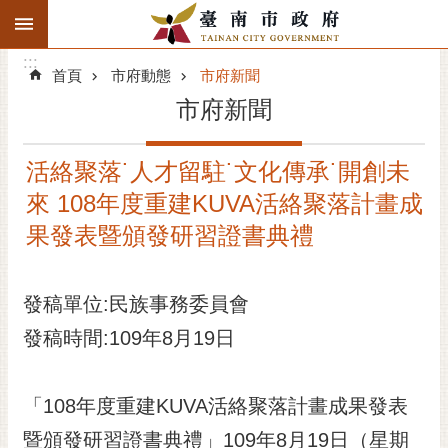
:::
搜
:::
跳到主要內容區塊
尋
:::
進
首頁
市府動態
市府新聞
階
市府新聞
搜
尋
活絡聚落˙人才留駐˙文化傳承˙開創未
精彩府城
來 108年度重建KUVA活絡聚落計畫成
市府動態
果發表暨頒發研習證書典禮
市府團隊
發稿單位:民族事務委員會
主題服務
發稿時間:109年8月19日
市政資訊
「108年度重建KUVA活絡聚落計畫成果發表
市民互動
暨頒發研習證書典禮」109年8月19日（星期