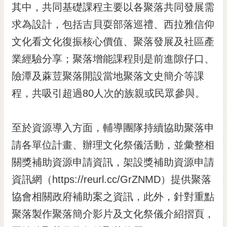
私
其中，共同基礎課程主要以各聚落共同發展需
權
求為設計，包括吉貝耍部落巡禮、西拉雅信仰
及
安
文化看文化復振核心價值、聚落發展及社區產
全
業經驗分享；聚落增能課程則是前進隙仔口、
政
策
險潭及蔴荳聚落開設當地聚落文史簡介等課
網
程，共吸引超過80人次的族親或民眾參與。
站
資
至於資源導入方面，輔導團隊持續協助聚落申
料
開
請各單位計畫、辦理文化祭儀活動，並彙整相
放
關獎補助資源申請資訊，架設獎補助資源申請
宣
告
資訊網（https://reurl.cc/GrZNMD）提供聚落
市
協會相關政府補助案之資訊，此外，針對重點
府
聚落製作聚落簡介影片及文化祭儀介紹摺頁，
交