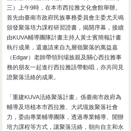
三）上午9時，在本市西拉雅文化會館舉辦。
黃
偉
首先由臺南市政府民族事務委員會主委尤天鳴
哲
頒發聚落培力課程研習證書，揭開序幕，接續
螢
由KUVA輔導團隊計畫主持人黃士賓簡報計畫
光
花
執行成果，還邀請來自九層嶺聚落的萬益嘉
泉
（Edgar）老師帶領到場族親及關心西拉雅事
桐
務的朋友一起進行西拉雅語帶動唱，亦共同見
花
證聚落活絡的成果。
祭
網
「重建KUVA活絡聚落計畫」係臺南市政府為
站
導
輔導及培植本市西拉雅、大武壠族聚落社會
覽
力，委由專業輔導團隊，透過專業輔導、開辦
訂
培力課程等方式，讓聚落活絡，朝向自主和永
閱