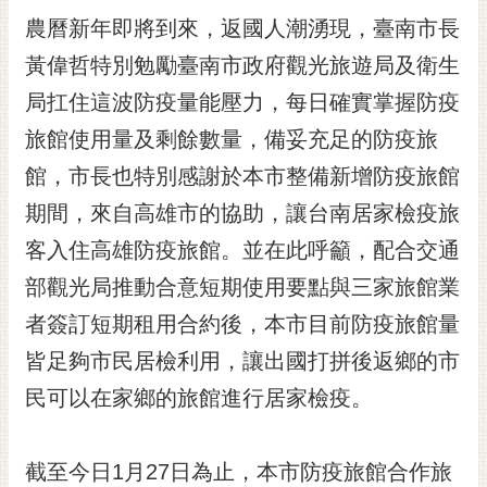
農曆新年即將到來，返國人潮湧現，臺南市長
黃
偉
黃偉哲特別勉勵臺南市政府觀光旅遊局及衛生
哲
局扛住這波防疫量能壓力，每日確實掌握防疫
螢
旅館使用量及剩餘數量，備妥充足的防疫旅
光
花
館，市長也特別感謝於本市整備新增防疫旅館
泉
期間，來自高雄市的協助，讓台南居家檢疫旅
桐
客入住高雄防疫旅館。並在此呼籲，配合交通
花
部觀光局推動合意短期使用要點與三家旅館業
祭
者簽訂短期租用合約後，本市目前防疫旅館量
網
皆足夠市民居檢利用，讓出國打拼後返鄉的市
站
導
民可以在家鄉的旅館進行居家檢疫。
覽
訂
截至今日1月27日為止，本市防疫旅館合作旅
閱