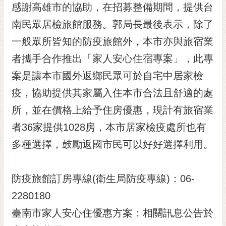
私
感謝高雄市的協助，在招募整備期間，提供台
權
南民眾居檢旅館服務。郭局長最後表示，除了
及
安
一般眾所皆知的防疫旅館外，本市亦與旅宿業
全
者攜手合作推出「家人安心住宿專案」，此專
政
策
案是讓本市國外返鄉民眾可於自宅中居家檢
網
疫，協助提供其家屬入住本市合法且舒適的處
站
所，並在價格上給予住房優惠，現計有旅宿業
資
者36家提供1028房，本市居家檢疫處所也有
料
開
多種選擇，鼓勵返國市民可以好好選擇利用。
放
宣
告
防疫旅館訂房專線(衛生局防疫專線)：06-
市
2280180
府
臺南市家人安心住優惠方案：相關訊息公告於
交