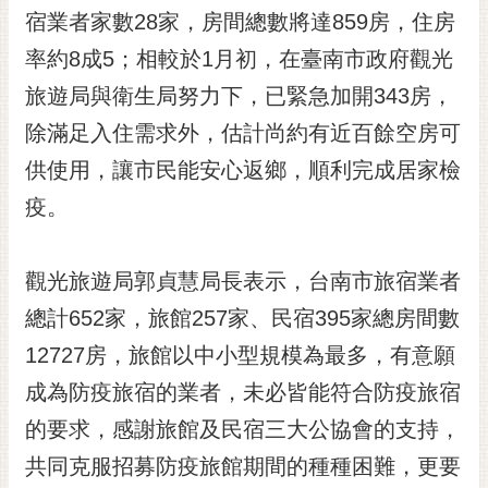
宿業者家數28家，房間總數將達859房，住房
RSS
率約8成5；相較於1月初，在臺南市政府觀光
訂
閱
旅遊局與衛生局努力下，已緊急加開343房，
電
除滿足入住需求外，估計尚約有近百餘空房可
子
報
供使用，讓市民能安心返鄉，順利完成居家檢
疫。
市
民
信
觀光旅遊局郭貞慧局長表示，台南市旅宿業者
箱
總計652家，旅館257家、民宿395家總房間數
English
12727房，旅館以中小型規模為最多，有意願
日
成為防疫旅宿的業者，未必皆能符合防疫旅宿
本
語
的要求，感謝旅館及民宿三大公協會的支持，
共同克服招募防疫旅館期間的種種困難，更要
隱