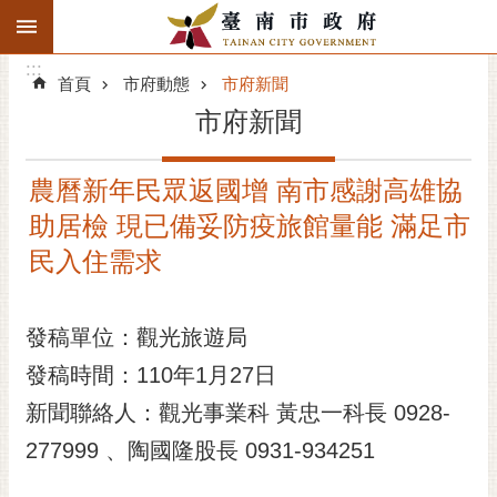
:::
搜
:::
跳到主要內容區塊
尋
:::
進
首頁
市府動態
市府新聞
階
市府新聞
搜
尋
農曆新年民眾返國增 南市感謝高雄協
精彩府城
助居檢 現已備妥防疫旅館量能 滿足市
市府動態
民入住需求
市府團隊
發稿單位：觀光旅遊局
主題服務
發稿時間：110年1月27日
新聞聯絡人：觀光事業科 黃忠一科長 0928-
市政資訊
277999 、陶國隆股長 0931-934251
市民互動