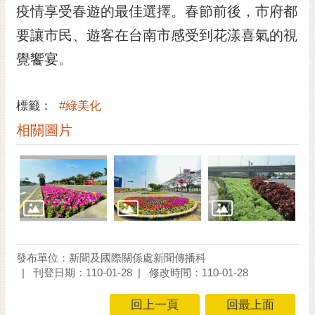
私
疫情享受春遊的最佳選擇。春節前後，市府都
權
要讓市民、遊客在台南市感受到花漾喜氣的視
及
安
覺饗宴。
全
政
策
標籤：
#綠美化
網
相關圖片
站
資
料
開
放
宣
告
發布單位：新聞及國際關係處新聞傳播科
市
刊登日期：110-01-28
修改時間：110-01-28
府
交
回上一頁
回最上面