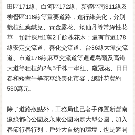
RSS
田區171線、白河區172線、新營區南311線及
柳營區316線等重要道路，進行綠美化，分別
訂
閱
栽植紅葉鐵莧、黃金露花、矮仙丹等常綠性花
電
草，預計採用1萬2千餘株花木；還有市道178
子
報
線安定交流道、善化交流道、台86線大潭交流
市
道、市道176線麻豆交流道等週遭島頭及高鐵
民
大道等種植約2萬5千株一串紅、雞冠花、日日
信
春和矮牽牛等花草綠美化市容，總計花費約
箱
530萬元。
English
日
本
除了道路妝點外，工務局也已著手佈置新營南
語
瀛綠都心公園及永康公園兩處大型公園，加入
春節行春行列，戶外大自然的環境，也是避開
隱