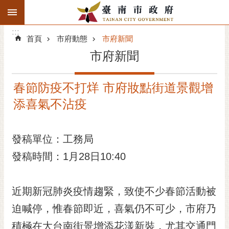
:::
搜
:::
跳到主要內容區塊
尋
:::
進
首頁
市府動態
市府新聞
階
市府新聞
搜
尋
春節防疫不打烊 市府妝點街道景觀增
精彩府城
添喜氣不沾疫
市府動態
發稿單位：工務局
市府團隊
發稿時間：1月28日10:40
主題服務
市政資訊
近期新冠肺炎疫情趨緊，致使不少春節活動被
迫喊停，惟春節即近，喜氣仍不可少，市府乃
市民互動
積極在大台南街景增添花漾新裝，尤其交通門