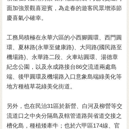
黃
面加強景觀喜迎賓，為走春的遊客民眾增添節
偉
慶喜氣小確幸。
哲
螢
工務局積極在永華六區的小西腳圓環、西門圓
光
花
環、夏林路(永華至健康路)、大同路(國民路至
泉
機場路)、永華路二段、火車站圓環、湯德章
桐
紀念公園，以及永成路接台86交流道兩處島
花
端、後甲圓環及機場路入口意象島端綠美化等
祭
地方種植草花綠美化街道。
網
站
導
另外，也在民治31區於新營、白河及柳營等交
覽
流道口之中央分隔島及轄管道路與省道交接之
訂
槽化島，種植矮牽牛；也於六甲區174線、官
閱