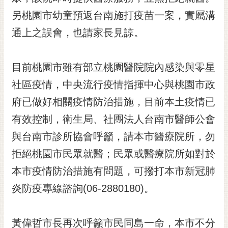
黃
另桃園市幼童預返台南施打疫苗一案，實屬溝
偉
通上之誤會，也請家長見諒。
哲
螢
目前桃園市雖有部立桃園醫院院內感染與零星
光
花
社區疫情，中央流行疫情指揮中心與桃園市政
泉
府已做好相關疫情防治措施，目前本土疫情已
桐
有效控制，衛生局、社團法人台南市醫師公會
花
與台南市診所協會呼籲，請本市醫療院所，勿
祭
拒絕桃園市民眾就醫；民眾或醫療院所如對於
網
本市疫情防治措施有問題，可撥打本市新冠肺
站
導
炎防疫專線諮詢(06-2880180)。
覽
訂
黃偉哲市長再次呼籲市民同島一命，本市不分
閱