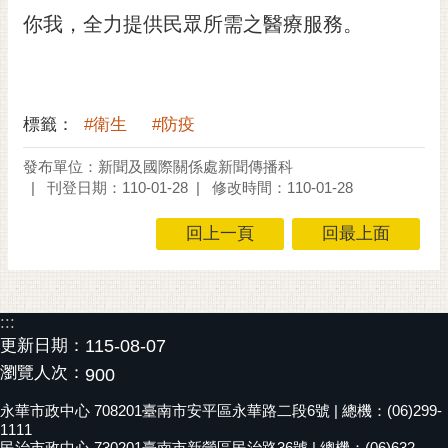
RSS
你我，全力提供民眾所需之醫療服務。
訂
閱
電
標籤：
#衛生
#防疫
子
報
發布單位：新聞及國際關係處新聞傳播科
刊登日期：110-01-28
修改時間：110-01-28
市
民
回上一頁
回最上面
信
箱
English
:::
日
更新日期：
115-08-07
本
瀏覽人次：
900
語
永華市政中心 708201臺南市安平區永華路二段6號 | 總機：(06)299-
隱
1111
民治市政中心 730201臺南市新營區民治路36號 | 總機：(06)632-