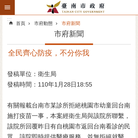
:::
搜
:::
跳到主要內容區塊
尋
:::
進
首頁
市府動態
市府新聞
階
市府新聞
搜
尋
全民齊心防疫，不分你我
精彩府城
市府動態
發稿單位：衛生局
發稿時間：110年1月28日18:55
市府團隊
主題服務
有關報載台南市某診所拒絕桃園市幼童回台南
市政資訊
施打疫苗一事，本案經衛生局與該院所聯繫，
該院所回覆昨日有自桃園市返回台南看診的民
市民互動
眾，該院即時提供醫療服務，並無拒絕就醫。