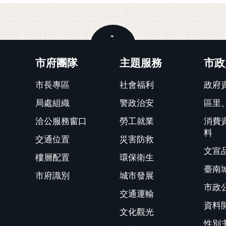
關閉
市府團隊
主題服務
市政
市長專區
社會福利
政府
局處組織
警政治安
區里
洽公服務窗口
勞工就業
消費
料
交通位置
災害防救
文宣
樓層配置
環保衛生
臺南
市府識別
城市發展
市政
交通運輸
資料
文化觀光
性別