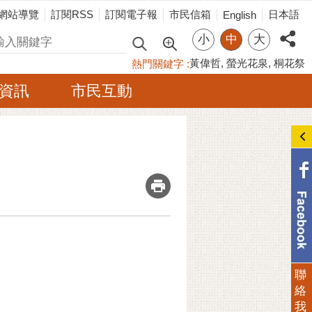
網站導覽
訂閱RSS
訂閱電子報
市民信箱
日本語
English
小
中
大
尋
黃偉哲
螢光花泉
桐花祭
熱門關鍵字
資訊
市民互動
_
聯
絡
我