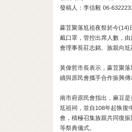
發稿人：李信毅 06-6322231
蔴荳聚落尪祖夜祭於今(1
戴口罩，管控出席人數，由
會理事長莊志銘、族親向尪
黃偉哲市長表示，蔴荳聚落
續與原民會攜手合作振興傳
南市府原民會指出，麻豆是
尪祖祠，並自108年起恢
會，積極召集族親共同復振
等祭典儀式。