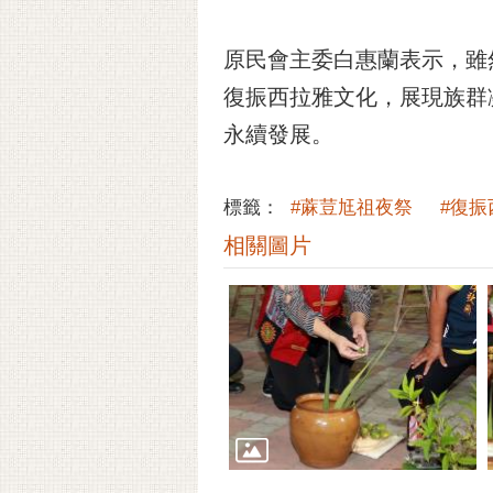
原民會主委白惠蘭表示，雖
復振西拉雅文化，展現族群
永續發展。
標籤：
#蔴荳尪祖夜祭
#復振
相關圖片