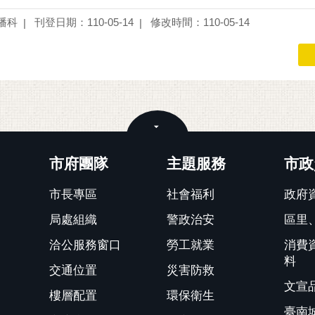
播科
刊登日期：110-05-14
修改時間：110-05-14
關閉
市府團隊
主題服務
市政
市長專區
社會福利
政府
局處組織
警政治安
區里
洽公服務窗口
勞工就業
消費
料
交通位置
災害防救
文宣
樓層配置
環保衛生
臺南