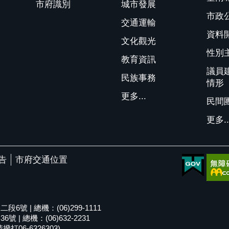
市府識別
城市發展
市政
交通運輸
資料
文化觀光
性別
教育資訊
議員
民族事務
情形
更多...
民間
更多..
告
市府交通位置
號 | 總機：(06)299-1111
| 總機：(06)632-2231
06-6326303)