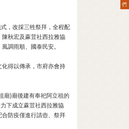
們
儀式，改採三牲祭拜，全程配
、陳秋宏及蔴荳社西拉雅協
、風調雨順、國泰民安。
文化得以傳承，市府亦會持
祖廟)廟後建有奉祀阿立祖的
努力下成立蔴荳社西拉雅協
配合防疫僅進行請壺、祭拜