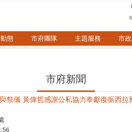
搜
府動態
市府團隊
主題服務
市政
市府新聞
與祭儀 黃偉哲感謝公私協力奉獻復振西拉
處
:56