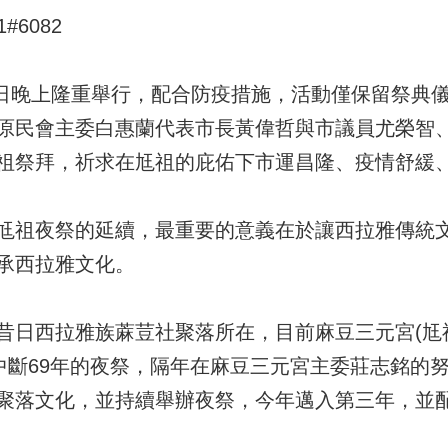
#6082
4)日晚上隆重舉行，配合防疫措施，活動僅保留祭典
原民會主委白惠蘭代表市長黃偉哲與市議員尤榮智
祖祭拜，祈求在尪祖的庇佑下市運昌隆、疫情舒緩
尪祖夜祭的延續，最重要的意義在於讓西拉雅傳統
承西拉雅文化。
昔日西拉雅族蔴荳社聚落所在，目前麻豆三元宮(尪
復中斷69年的夜祭，隔年在麻豆三元宮主委莊志銘的
聚落文化，並持續舉辦夜祭，今年邁入第三年，並