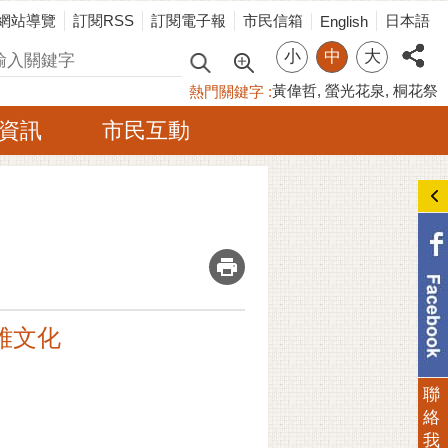
網站導覽
訂閱RSS
訂閱電子報
市民信箱
日本語
English
小
中
大
尋
黃偉哲
螢光花泉
桐花祭
熱門關鍵字
資訊
市民互動
_
雅文化
聯
絡
我