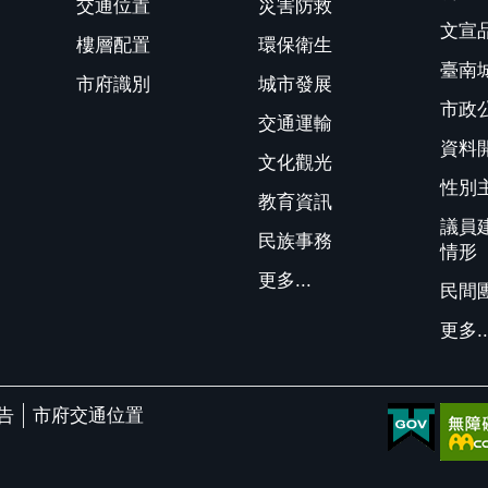
交通位置
災害防救
文宣
樓層配置
環保衛生
臺南
市府識別
城市發展
市政
交通運輸
資料
文化觀光
性別
教育資訊
議員
民族事務
情形
更多...
民間
更多..
告
市府交通位置