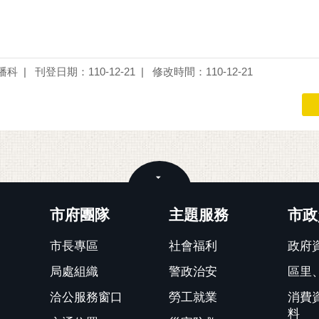
播科
刊登日期：110-12-21
修改時間：110-12-21
關閉
市府團隊
主題服務
市政
市長專區
社會福利
政府
局處組織
警政治安
區里
洽公服務窗口
勞工就業
消費
料