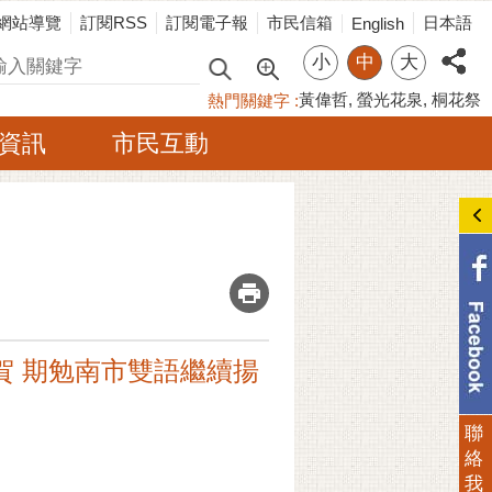
網站導覽
訂閱RSS
訂閱電子報
市民信箱
日本語
English
小
中
大
尋
黃偉哲
螢光花泉
桐花祭
熱門關鍵字
資訊
市民互動
_
賀 期勉南市雙語繼續揚
聯
絡
我