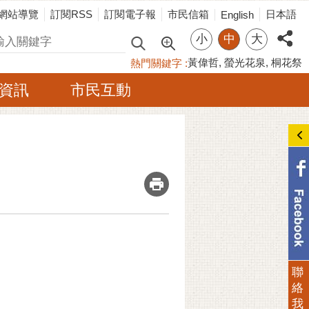
網站導覽
訂閱RSS
訂閱電子報
市民信箱
日本語
English
小
中
大
尋
黃偉哲
螢光花泉
桐花祭
熱門關鍵字
資訊
市民互動
_
聯
絡
我