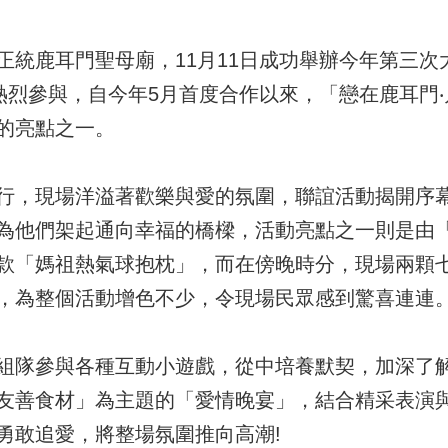
正統鹿耳門聖母廟，11月11日成功舉辦今年第三次
女熱烈參與，自今年5月首度合作以來，「戀在鹿耳門
的亮點之一。
行，現場洋溢著歡樂與愛的氛圍，聯誼活動揭開序
為他們架起通向幸福的橋樑，活動亮點之一則是由
款「媽祖熱氣球抱枕」，而在傍晚時分，現場兩顆
，為整個活動增色不少，令現場民眾感到驚喜連連
組隊參與各種互動小遊戲，從中培養默契，加深了
友善食材」為主題的「愛情晚宴」，結合精采表演
勇敢追愛，將整場氛圍推向高潮!