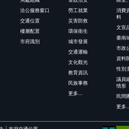
局處組織
警政治安
區里
洽公服務窗口
勞工就業
消費
料
交通位置
災害防救
文宣
樓層配置
環保衛生
臺南
市府識別
城市發展
市政
交通運輸
資料
文化觀光
性別
教育資訊
議員
民族事務
情形
更多...
民間
更多..