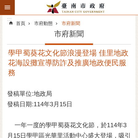
:::
搜
:::
跳到主要內容區塊
尋
:::
進
首頁
市府動態
市府新聞
階
市府新聞
搜
尋
學甲蜀葵花文化節浪漫登場 佳里地政
精彩府城
花海設攤宣導防詐及推廣地政便民服
市府動態
務
市府團隊
發稿單位:地政局
主題服務
發稿日期:114年3月15日
市政資訊
一年一度的學甲蜀葵花文化節，於114年3
市民互動
月15日學甲區光華里活動中心盛大登場，吸引