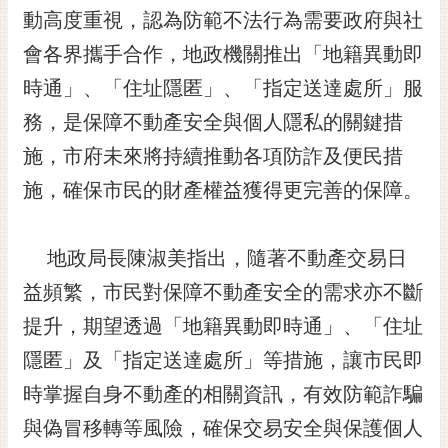
動高度重視，認為防範不法行為需要政府與社
RSS
會各界攜手合作，地政機關推出「地籍異動即
訂
閱
時通」、「住址隱匿」、「指定送達處所」服
電
務，是保障不動產安全與個人隱私的關鍵措
子
報
施，市府未來將持續推動各項防詐及便民措
施，確保市民的財產權益獲得更完善的保障。
市
民
信
地政局長陳淑美指出，隨著不動產交易日
箱
益頻繁，市民對保障不動產安全的需求亦不斷
English
提升，期望透過「地籍異動即時通」、「住址
日
隱匿」及「指定送達處所」等措施，讓市民即
本
語
時掌握自身不動產的相關資訊，有效防範詐騙
與偽冒移轉等風險，確保交易安全與保護個人
隱