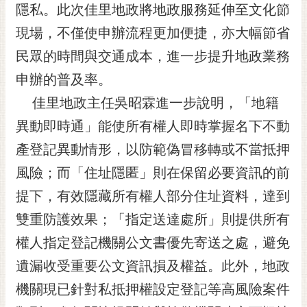
私
隱私。此次佳里地政將地政服務延伸至文化節
權
現場，不僅使申辦流程更加便捷，亦大幅節省
及
安
民眾的時間與交通成本，進一步提升地政業務
全
申辦的普及率。
政
策
佳里地政主任吳昭霖進一步說明，「地籍
網
異動即時通」能使所有權人即時掌握名下不動
站
產登記異動情形，以防範偽冒移轉或不當抵押
資
風險；而「住址隱匿」則在保留必要資訊的前
料
開
提下，有效隱藏所有權人部分住址資料，達到
放
雙重防護效果；「指定送達處所」則提供所有
宣
告
權人指定登記機關公文書優先寄送之處，避免
市
遺漏收受重要公文資訊損及權益。此外，地政
府
機關現已針對私抵押權設定登記等高風險案件
交