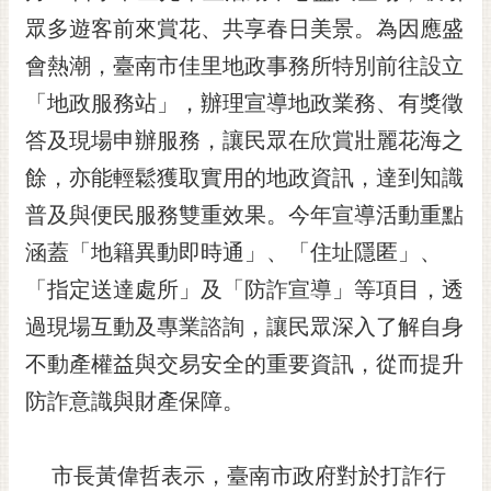
眾多遊客前來賞花、共享春日美景。為因應盛
黃
偉
會熱潮，臺南市佳里地政事務所特別前往設立
哲
「地政服務站」，辦理宣導地政業務、有獎徵
螢
答及現場申辦服務，讓民眾在欣賞壯麗花海之
光
花
餘，亦能輕鬆獲取實用的地政資訊，達到知識
泉
普及與便民服務雙重效果。今年宣導活動重點
桐
涵蓋「地籍異動即時通」、「住址隱匿」、
花
「指定送達處所」及「防詐宣導」等項目，透
祭
過現場互動及專業諮詢，讓民眾深入了解自身
網
不動產權益與交易安全的重要資訊，從而提升
站
導
防詐意識與財產保障。
覽
訂
市長黃偉哲表示，臺南市政府對於打詐行
閱