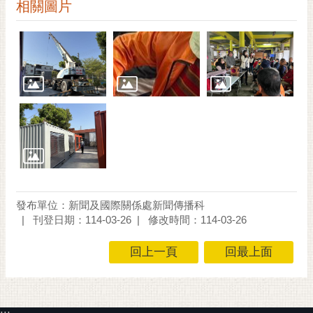
私
相關圖片
權
及
安
全
政
策
網
站
資
料
開
發布單位：新聞及國際關係處新聞傳播科
放
刊登日期：114-03-26
修改時間：114-03-26
宣
告
回上一頁
回最上面
市
府
交