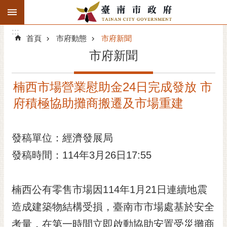
:::
搜
:::
跳到主要內容區塊
尋
:::
進
首頁
市府動態
市府新聞
階
市府新聞
搜
尋
楠西市場營業慰助金24日完成發放 市
精彩府城
府積極協助攤商搬遷及市場重建
市府動態
發稿單位：經濟發展局
市府團隊
發稿時間：114年3月26日17:55
主題服務
市政資訊
楠西公有零售市場因114年1月21日連續地震
造成建築物結構受損，臺南市市場處基於安全
市民互動
考量，在第一時間立即啟動協助安置受災攤商