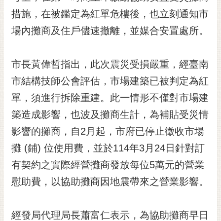
黃
措施，在被鑑定為紅單危樓後，也立刻通知市
偉
場內攤商及住戶儘速撤離，並媒合安置處所。
哲
螢
市長黃偉哲指出，此次震災受損嚴重，經臺南
光
花
市結構技師公會評估，市場建築已被判定為紅
泉
單，須進行拆除重建。此一情形不僅對市場建
桐
築造成影響，也波及攤商生計，為補貼受災情
花
影響的攤商，自2月起，市府已停止徵收市場
祭
攤 (鋪) 位使用費，並於114年3月24日針對訂
網
有契約之實際經營攤商發放每位5萬元的營業
站
導
慰助費，以協助攤商因地震帶來之營業影響。
覽
訂
經發局代理局長蕭富仁表示，為協助攤商早日
閱