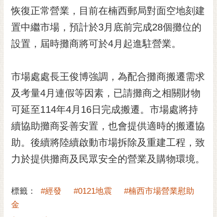
RSS
恢復正常營業，目前在楠西郵局對面空地刻建
置中繼市場，預計於3月底前完成28個攤位的
訂
閱
設置，屆時攤商將可於4月起進駐營業。
電
子
報
市場處處長王俊博強調，為配合攤商搬遷需求
市
及考量4月連假等因素，已請攤商之相關財物
民
可延至114年4月16日完成搬遷。市場處將持
信
續協助攤商妥善安置，也會提供適時的搬遷協
箱
助。後續將陸續啟動市場拆除及重建工程，致
English
力於提供攤商及民眾安全的營業及購物環境。
日
本
語
標籤：
#經發
#0121地震
#楠西市場營業慰助
金
隱