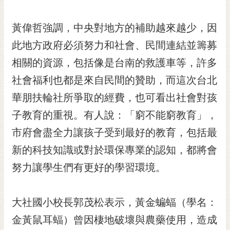
RSS
黃偉哲強調，中央對地方的補助越來越少，因
訂
閱
此地方政府必須努力和社會、民間連結並籌募
電
相關的資源，包括像是台南的救護車等，許多
子
報
社會福利也都是來自民間的贊助，而這次台北
華朋扶輪社所爭取的經費，也可看出社會對孩
市
民
子教育的重視。有人說：「窮不能窮教育」，
信
市府會盡全力讓孩子受到最好的教育，包括最
箱
新的科技知識或對於環保專業的認知，都將會
English
努力讓學生們有更好的學習環境。
日
本
語
大社國小校長郭茂松表示，黃金蝙蝠（學名：
金黃鼠耳蝠）曾因棲地破壞與農藥使用，造成
隱