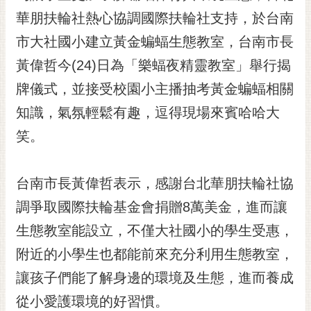
華朋扶輪社熱心協調國際扶輪社支持，於台南
黃
偉
市大社國小建立黃金蝙蝠生態教室，台南市長
哲
黃偉哲今(24)日為「樂蝠夜精靈教室」舉行揭
螢
牌儀式，並接受校園小主播抽考黃金蝙蝠相關
光
花
知識，氣氛輕鬆有趣，逗得現場來賓哈哈大
泉
笑。
桐
花
台南市長黃偉哲表示，感謝台北華朋扶輪社協
祭
調爭取國際扶輪基金會捐贈8萬美金，進而讓
網
生態教室能設立，不僅大社國小的學生受惠，
站
導
附近的小學生也都能前來充分利用生態教室，
覽
讓孩子們能了解身邊的環境及生態，進而養成
訂
從小愛護環境的好習慣。
閱