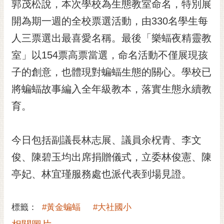
通
郭茂松說，本次學校為生態教室命名，特別展
位
開為期一週的全校票選活動，由330名學生每
置
人三票選出最喜愛名稱。最後「樂蝠夜精靈教
室」以154票高票當選，命名活動不僅展現孩
子的創意，也體現對蝙蝠生態的關心。學校已
將蝙蝠故事編入全年級教本，落實生態永續教
育。
今日包括副議長林志展、議員余柷青、李文
俊、陳碧玉均出席捐贈儀式，立委林俊憲、陳
亭妃、林宜瑾服務處也派代表到場見證。
標籤：
#黃金蝙蝠
#大社國小