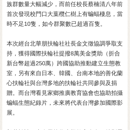
私
族群數量大幅減少，而前任校長蔡楠清八年前
權
首次發現校門口大葉欖仁樹上有蝙蝠棲息，當
及
安
時不足10隻，如今群聚數已超過百隻。
全
政
策
本次經台北華朋扶輪社社長金文徵協調爭取支
網
持，獲得國際扶輪社提撥8萬美金獎助（折合
站
新台幣超過250萬）跨國協助推動建立生態教
資
室，另有來自日本、韓國、台南本地的善化蘭
料
開
心扶輪社與台灣多地的扶輪社共同參與及捐
放
贈。而台灣看見家鄉推廣教育協會也協助拍攝
宣
告
蝙蝠生態紀錄片，未來將代表台灣參加國際影
市
展。
府
交