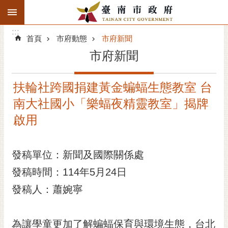
:::
搜
:::
跳到主要內容區塊
尋
:::
進
首頁
市府動態
市府新聞
階
市府新聞
搜
尋
扶輪社跨國捐建黃金蝙蝠生態教室 台
精彩府城
南大社國小「樂蝠夜精靈教室」揭牌
市府動態
啟用
市府團隊
發稿單位：新聞及國際關係處
主題服務
發稿時間：114年5月24日
發稿人：蕭婉寧
市政資訊
市民互動
為讓學童更加了解蝙蝠保育與環境生態，台北