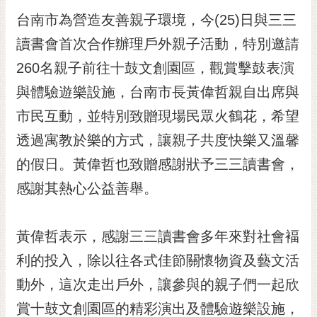
黃
台南市為營造友善親子環境，今(25)日與三三
偉
讀書會首次合作辦理戶外親子活動，特別邀請
哲
260名親子前往十鼓文創園區，觀賞擊鼓表演
螢
與體驗遊樂設施，台南市長黃偉哲親自出席與
光
花
市民互動，並特別致贈現場民眾火鶴花，希望
泉
透過寓教於樂的方式，讓親子共度快樂又溫馨
桐
的假日。黃偉哲也致贈感謝狀予三三讀書會，
花
感謝其熱心公益善舉。
祭
網
黃偉哲表示，感謝三三讀書會多年來對社會褔
站
導
利的投入，除以往各式佳節關懷物資及藝文活
覽
動外，這次走出戶外，讓參與的親子們一起欣
訂
賞十鼓文創園區的精彩演出及體驗遊樂設施，
閱