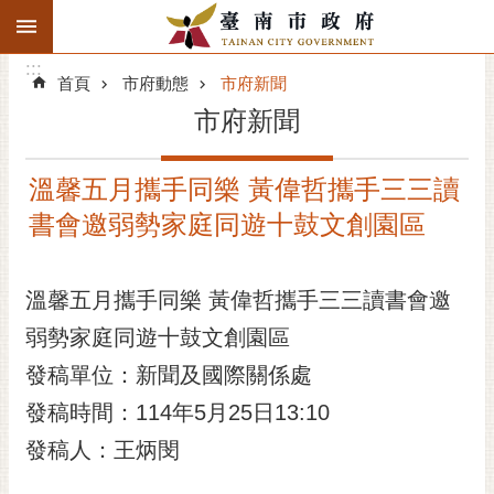
:::
搜
:::
跳到主要內容區塊
尋
:::
進
首頁
市府動態
市府新聞
階
市府新聞
搜
尋
溫馨五月攜手同樂 黃偉哲攜手三三讀
精彩府城
書會邀弱勢家庭同遊十鼓文創園區
市府動態
溫馨五月攜手同樂 黃偉哲攜手三三讀書會邀
市府團隊
弱勢家庭同遊十鼓文創園區
主題服務
發稿單位：新聞及國際關係處
市政資訊
發稿時間：114年5月25日13:10
發稿人：王炳閔
市民互動