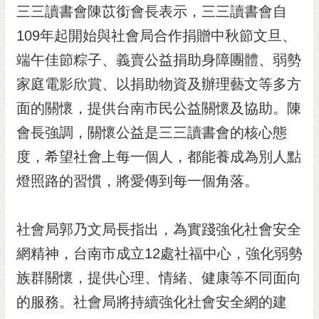
私
三三讀書會陳苡銜會長表示，三三讀書會自
權
109年起開始與社會局合作捐贈中秋節文旦、
及
安
端午佳節粽子、義賣公益捐助身障團體、弱勢
全
家庭電影欣賞、以捐助物資及辦理藝文等多方
政
策
面的關懷，提供台南市民公益關懷及協助。陳
網
會長強調，關懷公益是三三讀書會的核心態
站
度，希望社會上每一個人，都能養成為別人點
資
料
燈照路的習慣，將愛傳到每一個角落。
開
放
宣
社會局郭乃文局長指出，為實踐強化社會安全
告
網精神，台南市成立12處社福中心，強化弱勢
市
族群關懷，提供心理、情緒、健康等不同面向
府
的服務。社會局將持續強化社會安全網的建
交