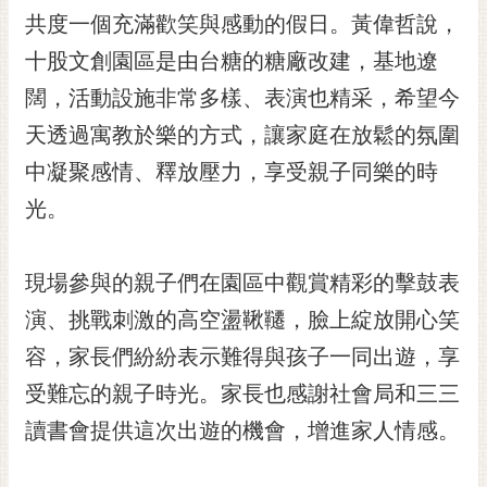
RSS
共度一個充滿歡笑與感動的假日。黃偉哲說，
十股文創園區是由台糖的糖廠改建，基地遼
訂
閱
闊，活動設施非常多樣、表演也精采，希望今
電
天透過寓教於樂的方式，讓家庭在放鬆的氛圍
子
報
中凝聚感情、釋放壓力，享受親子同樂的時
市
光。
民
信
現場參與的親子們在園區中觀賞精彩的擊鼓表
箱
演、挑戰刺激的高空盪鞦韆，臉上綻放開心笑
English
容，家長們紛紛表示難得與孩子一同出遊，享
日
本
受難忘的親子時光。家長也感謝社會局和三三
語
讀書會提供這次出遊的機會，增進家人情感。
隱