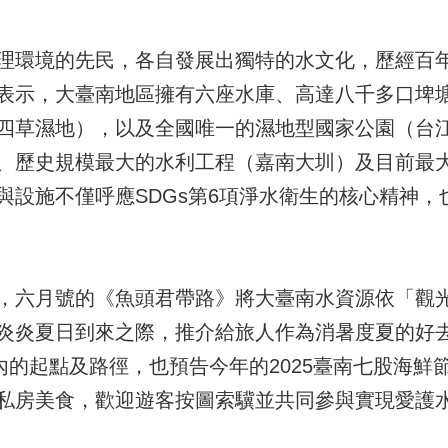
理環境的先民，各自發展出獨特的水文化，歷經百
表示，大臺南地區擁有六座水庫、高達八千多口埤
四草濕地），以及全國唯一的濕地型國家公園（台
、歷史規模最大的水利工程（嘉南大圳）及目前最
與設施不僅呼應SDGs第6項淨水衛生的核心精神，
，六月號的《魚頭君帶路》將大臺南水資源依「觀
炎炎夏日到來之際，推介給旅人作為消暑度夏的好去
的起點及路徑，也預告今年的2025臺南七股海鮮節將
私房美食，歡迎遊客按圖索驥並共同參與實現愛護