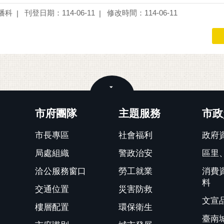
播科
刊登日期：114-06-11
修改時間：114-06-11
關閉
市府團隊
主題服務
市政
市長專區
社會福利
政府
局處組織
警政治安
區里
洽公服務窗口
勞工就業
消費
料
交通位置
災害防救
文宣
樓層配置
環保衛生
臺南