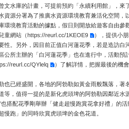
曾文水庫的計畫，可提前預約「永續利用館」，來
水資源分署為了推廣水資源環境教育兼活化空間，
庫環境教育活動的據點，假日則開放給遊客自由參
兒童網站（
https://reurl.cc/1KEOE9
），提供小朋
要性。另外，因目前正值白河蓮花季，若是造訪白
區公所主辦的「白河蓮花季」也在進行中，活動預計
tps://reurl.cc/QYlelq
）了解詳情，把握最後的機
勒也已經盛開，各地的阿勃勒如黃金雨般飄落，著
道等，值得一提的是新化虎頭埤的阿勃勒因鄰近水
/7也搭配花季剛舉辦「健走超慢跑賞花拿好禮」的
超慢跑」的同時欣賞虎頭埤的金色花道。