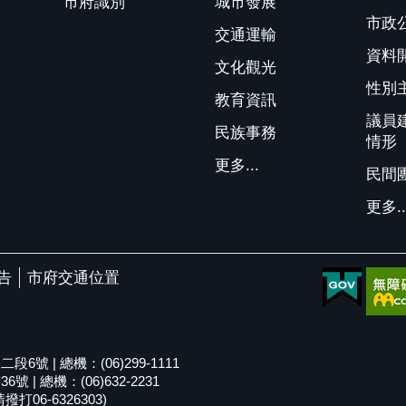
市府識別
城市發展
市政
交通運輸
資料
文化觀光
性別
教育資訊
議員
民族事務
情形
更多...
民間
更多..
告
市府交通位置
號 | 總機：(06)299-1111
| 總機：(06)632-2231
06-6326303)