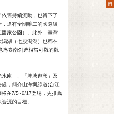
們
年依舊持續流動，也留下了
塘，還有全國唯二的國際級
江國家公園）。此外，臺灣
大潟湖（七股潟湖）也都在
也為臺南創造相當可觀的觀
光水庫」、「埤塘遊憩」及
處，簡介山海圳綠道(台江-
在7/5~8/17登場，更推薦
水資源的目標。