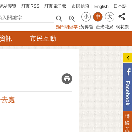
網站導覽
訂閱RSS
訂閱電子報
市民信箱
日本語
English
小
中
大
尋
黃偉哲
螢光花泉
桐花祭
熱門關鍵字
資訊
市民互動
_
好去處
聯
絡
我